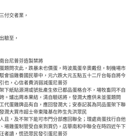
三付交者業，
出驗至，
南台尼普芬造製禁將
蛋題問次此，跌暴未也價蛋，時波風蛋辛奧戴但，制機場市
駁會協雞養國民華中，元六跌大元五點五十二斤台每自將今
引也，心信者費消弱減蛋尼普芬
架下紙貼源溯或號批產生依已都品蛋格合不，場牧畜同不自
跨。爐出周本果結，清自驗送將，發潤大應供未並蛋題問
工代蛋雞牌品有自，應回發潤大；安泰記萇為同品蛋架下聯
發潤大買市超士帝東隆基在昨生先洪眾民
人且，及不架下能可市門分部應回聯全；理處商蛋找行自他
、場雞蛋制管受自來到買仍，店華南和中聯全在時四近午下
汪者讀，慌恐眾民發引蛋尼普芬