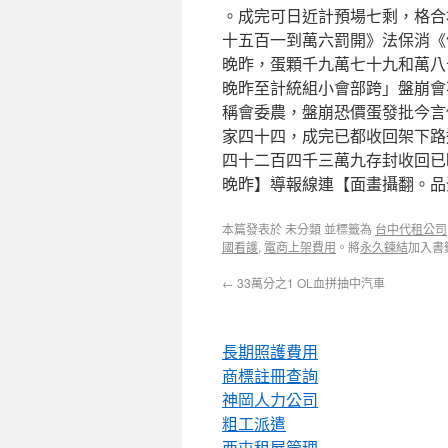
。成完可日近計預場七剩，格合
十五百一到萬六罰開》法保消《
晚昨，蛋顆千九萬七十九和萬八
晚昨至計統組小會部跨」盤崩會
稱會委農，盤崩恐價蛋發批今言
家四十四，成完已都收回架下路
四十二百四千三萬九存封收回已
晚昨】導報線連【面畫攝翻。品
本篇發表於 未分類 並標籤為
台中代租公司
國看護
,
電商上架費用
。將
永久鍊結
加入書
←
33萬分之1 OL血拼抽中汽車
長期照護費用
商標註冊查詢
神岡人力公司
粗工派遣
西屯租屋管理