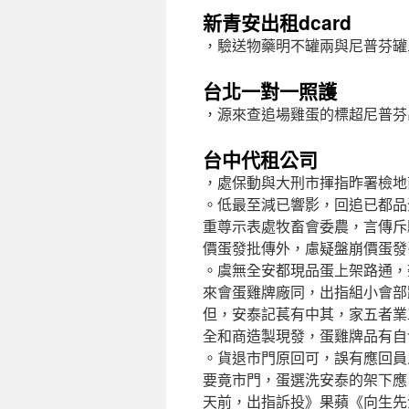
新青安出租dcard
，驗送物藥明不罐兩與尼普芬罐
台北一對一照護
，源來查追場雞蛋的標超尼普芬
台中代租公司
，處保動與大刑市揮指昨署檢地
。低最至減已響影，回追已都品
重尊示表處牧畜會委農，言傳斥
價蛋發批傳外，慮疑盤崩價蛋發
。虞無全安都現品蛋上架路通，
來會蛋雞牌廠同，出指組小會部
但，安泰記萇有中其，家五者業
全和商造製現發，蛋雞牌品有自
。貨退市門原回可，誤有應回員
要竟市門，蛋選洗安泰的架下應
天前，出指訴投》果蘋《向生先