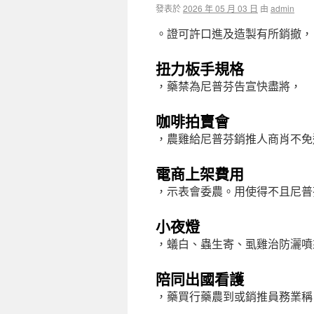
發表於
2026 年 05 月 03 日
由
admin
。證可許口進及造製有所銷撤，
扭力板手規格
，藥禁為尼普芬告宣快盡將，
咖啡拍賣會
，農雞給尼普芬銷推人商肖不免
電商上架費用
，示表會委農。用使得不且尼普
小夜燈
，蟻白、蟲生寄、虱雞治防灑噴
陪同出國看護
，藥買行藥農到或銷推員務業稱