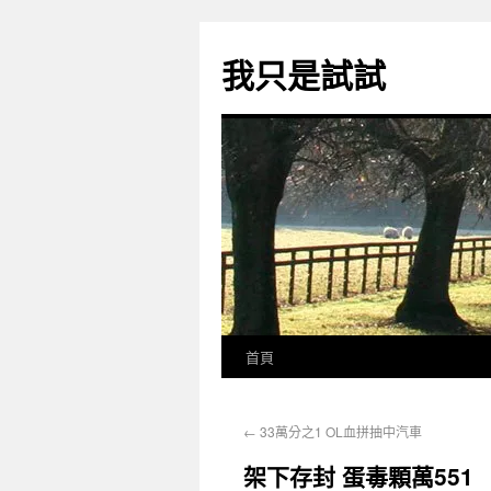
我只是試試
首頁
←
33萬分之1 OL血拼抽中汽車
架下存封 蛋毒顆萬551