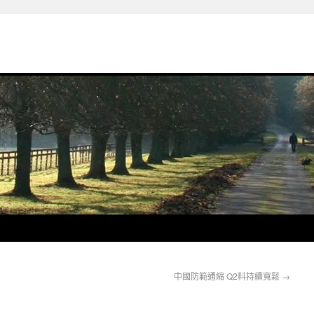
中國防範通縮 Q2料持續寬鬆
→