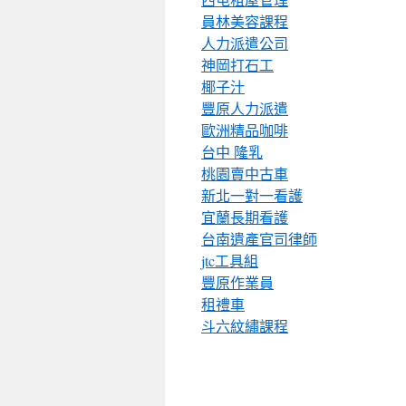
員林美容課程
人力派遣公司
神岡打石工
椰子汁
豐原人力派遣
歐洲精品咖啡
台中 隆乳
桃園賣中古車
新北一對一看護
宜蘭長期看護
台南遺產官司律師
jtc工具組
豐原作業員
租禮車
斗六紋繡課程