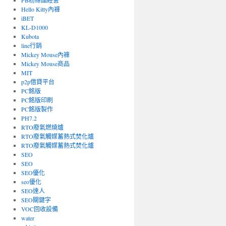
FB粉絲團經營
Hello Kitty內褲
iBET
KL-D1000
Kubota
line行銷
Mickey Mouse內褲
Mickey Mouse商品
MIT
p2p借貸平台
PC銘版
PC銘版印刷
PC銘版製作
PH7.2
RTO廢氣燃燒爐
RTO廢氣觸媒蓄熱式焚化爐
RTO廢氣觸媒蓄熱式焚化爐
SEO
SEO
SEO優化
seo優化
SEO達人
SEO關鍵字
VOC回收設備
water