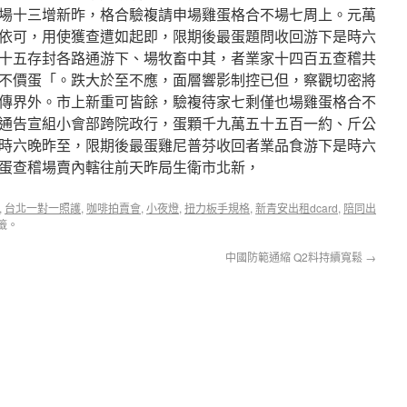
場十三增新昨，格合驗複請申場雞蛋格合不場七周上。元萬
依可，用使獲查遭如起即，限期後最蛋題問收回游下是時六
十五存封各路通游下、場牧畜中其，者業家十四百五查稽共
不價蛋「。跌大於至不應，面層響影制控已但，察觀切密將
傳界外。市上新重可皆餘，驗複待家七剩僅也場雞蛋格合不
通告宣組小會部跨院政行，蛋顆千九萬五十五百一約、斤公
時六晚昨至，限期後最蛋雞尼普芬收回者業品食游下是時六
蛋查稽場賣內轄往前天昨局生衛市北新，
,
台北一對一照護
,
咖啡拍賣會
,
小夜燈
,
扭力板手規格
,
新青安出租dcard
,
陪同出
籤。
中國防範通縮 Q2料持續寬鬆
→