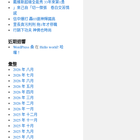
戴維斯超級全能秀 33年來第1勇
」來己自「切一傑張 卷白交苦情
感
信中爆打 轟03速神輝國高
里長貪污判刑 拖1年才停職
行銷下功夫 神佛也時尚
近期迴響
WordPress 桑
在
Hello world! 哈
囉！
彙整
2026 年 八月
2026 年 七月
2026 年 六月
2026 年 五月
2026 年 四月
2026 年 三月
2026 年 二月
2026 年 一月
2025 年 十二月
2025 年 十一月
2025 年 十月
2025 年 九月
2025 年 八月