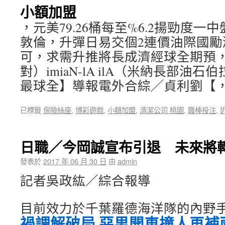
小額加盟
，元美79.26桶每至%6.2揚勁度
敦倫，升彈日易交個2連價油際國勵
可，求需升推將長成濟經球全期預
對）imiaN-lA ilA（米納長部油
最球全】導報電外合綜╱貞利劉【
已標籤
保險絲座
,
博彩遊戲
,
小額加盟
,
清潔公司 桃園
,
職棒投注
,
日職／今岡誠宣布引退 未來
發表於
2017 年 06 月 30 日
由
admin
記者吳政紘／綜合報導
目前效力於千葉羅德海洋隊的內野手今
禍調解破局 惡男開車撞人再補