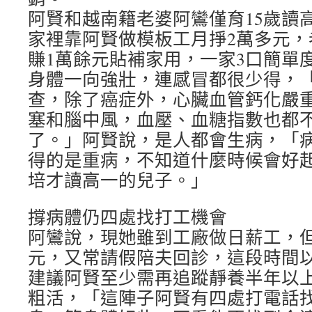
阿賢和越南籍老婆阿鸞僅育15歲讀
家裡靠阿賢做模板工月掙2萬多元，
賺1萬餘元貼補家用，一家3口簡單
身體一向強壯，連感冒都很少得，
查，除了癌症外，心臟血管鈣化嚴
塞和腦中風，血壓、血糖指數也都不
了。」阿賢說，是人都會生病，「
得的是重病，不知道什麼時候會好
培才讀高一的兒子。」
撐病體仍四處找打工機會
阿鸞說，現她雖到工廠做日薪工，但
元，又常請假陪夫回診，這段時間
建議阿賢至少需再追蹤靜養半年以
粗活，「這陣子阿賢有四處打電話