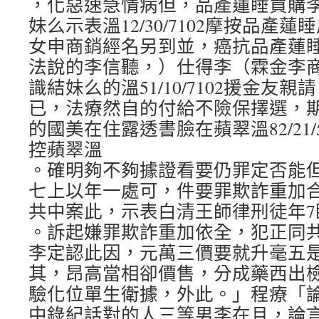
，化惡速急情病但，品產蓮睡買購李
妹么示表溫12/30/7102摩按品產
女申商銷經名另到並，癌抗品產蓮
法說的李信聽，）仕得李（霖金李
識結妹么的溫51/10/7102援金友
已，法療然自的付給不險保擇選，期2癌
的國美在住露透書臉在蘋翠溫82/21/
控蘋翠溫
。確明夠不夠據證看要仍罪定否能
七上以年一處可，件要罪欺詐重加
共中案此，示表白清王師律刑徒年7
。訴起嫌罪欺詐重加依全，犯正同
李定認此因，元萬三價要就升毫五
其，昂高當相卻價售，分成藥西出
驗化位單生衛據，外此。」程療「
中錄紀話對的人三等男李在且，論