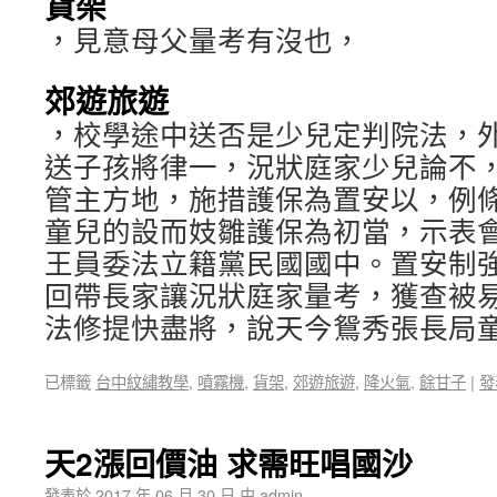
貨架
，見意母父量考有沒也，
郊遊旅遊
，校學途中送否是少兒定判院法，
送子孩將律一，況狀庭家少兒論不
管主方地，施措護保為置安以，例
童兒的設而妓雛護保為初當，示表
王員委法立籍黨民國國中。置安制
回帶長家讓況狀庭家量考，獲查被
法修提快盡將，說天今鴛秀張長局
已標籤
台中紋繡教學
,
噴霧機
,
貨架
,
郊遊旅遊
,
降火氣
,
餘甘子
|
發
天2漲回價油 求需旺唱國沙
發表於
2017 年 06 月 30 日
由
admin