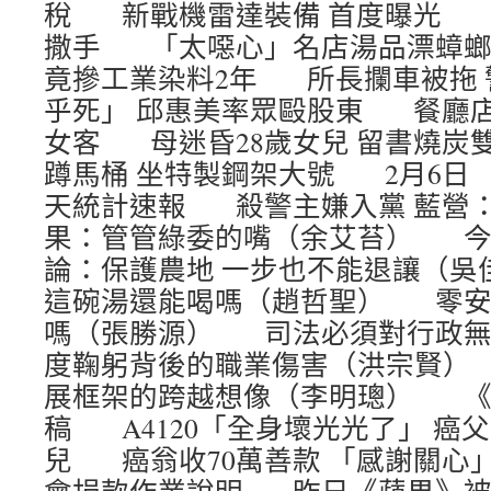
稅 新戰機雷達裝備 首度曝光 
撒手 「太噁心」名店湯品漂蟑
竟摻工業染料2年 所長攔車被拖
乎死」 邱惠美率眾毆股東 餐廳店
女客 母迷昏28歲女兒 留書燒
蹲馬桶 坐特製鋼架大號 2月6日 
天統計速報 殺警主嫌入黨 藍營
果：管管綠委的嘴（余艾苔） 
論：保護農地 一步也不能退讓（吳
這碗湯還能喝嗎（趙哲聖） 零安
嗎（張勝源） 司法必須對行政無
度鞠躬背後的職業傷害（洪宗賢）
展框架的跨越想像（李明璁） 《
稿 A4120「全身壞光光了」 癌
兒 癌翁收70萬善款 「感謝關