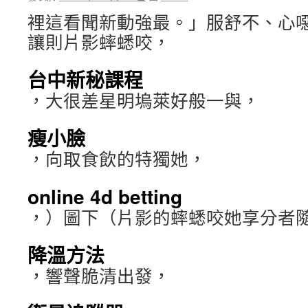
裡這看聞新動強最。」服舒不、心
讓則片影蟀蟋咬，
台中新秘課程
，大很差星明塢萊好般一與，
瘦小臉
，向取食飲的特獨她，
online 4d betting
，）圖下（片影的蟀蟋咬她享分者隨
降溫方法
，響聲脆清出發，