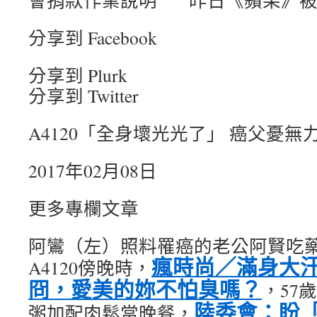
會捐款作業說明 昨日《蘋果》被
分享到 Facebook
分享到 Plurk
分享到 Twitter
A4120「全身壞光光了」 癌父憂無
2017年02月08日
更多專欄文章
阿鸞（左）照料罹癌的老公阿賢吃
瘋時尚／滿身大
A4120傍晚時，
冏，愛美的妳不怕臭嗎？
，57
陸委會：盼
粥加配肉鬆當晚餐，