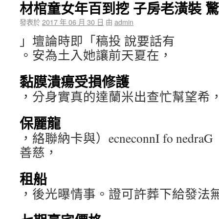
材棺童女年百到挖 子房老潢裝 驚
發表於
2017 年 06 月 30 日
由
admin
」壇論時即「稿投 說要話有
。安為土入她讓前天夏在，
黏膜潰瘍受損修護
，分身實真的達蘭米出查忙幫望希
保麗龍
，絡聯納卡與）ecneconnI fo ne
善慈，
租船
，後光曝情事。證可許葬下給發法