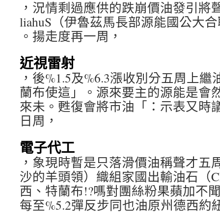
，況情剩過應供的跌崩價油發引將聲同）i
liahuS（伊魯茲馬長部源能國公大
。揚走度再一周，
近視雷射
，後%1.5及%6.3漲收別分五周上
蘭布使這」。源來要主的源能是會
來未。甦復會將市油「：示表又時
日周，
電子代工
，象現時暫是只落滑價油稱聲才五
沙的羊頭領）織組家國出輸油石（C
西、特蘭布!?嗎對團絲粉果蘋加不聞新
每至%5.2彈反步同也油原州德西約