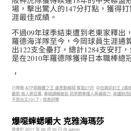
阪神虎隊獲得睽違18年的中央聯盟冠軍
場，擊出驚人的147分打點，獲得
涯最佳成績。
不過09年球季結束遭到老東家釋出
羅德海洋隊至今，今岡球員生涯通算
出122支全壘打，總計1284支安
是在2010年羅德隊獲得日本職棒總
，
已標籤
ATP挑戰賽之王 盧彥勳橫掃 奪第27冠
,
中信爽迎封王 2萬條
最凱 每人逾百萬
,
車禍調解破局 惡男開車撞人再補兩刀
,
高鐵財改
不買台北101了
|
發表迴響
爆噁蟀蟋嚼大 克雅海瑪莎
發表於
2017 年 06 月 30 日
由
admin