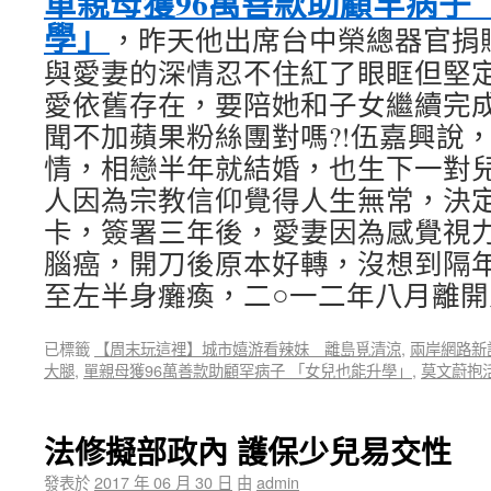
單親母獲96萬善款助顧罕病子
學」
，昨天他出席台中榮總器官捐
與愛妻的深情忍不住紅了眼眶但堅
愛依舊存在，要陪她和子女繼續完
聞不加蘋果粉絲團對嗎?!伍嘉興說
情，相戀半年就結婚，也生下一對兒
人因為宗教信仰覺得人生無常，決
卡，簽署三年後，愛妻因為感覺視
腦癌，開刀後原本好轉，沒想到隔
至左半身癱瘓，二○一二年八月離開
已標籤
【周末玩這裡】城市嬉游看辣妹 離島覓清涼
,
兩岸網路新
大腿
,
單親母獲96萬善款助顧罕病子 「女兒也能升學」
,
莫文蔚抱
法修擬部政內 護保少兒易交性
發表於
2017 年 06 月 30 日
由
admin