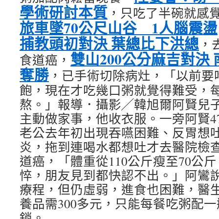
學術研討本質
，只吃了半碗就感
旅車墜70公尺山谷 1人腦震盪
捕教頭初對決 葉總比下洪總
，
雙山200公分麻吉對決
食道癌，
奪勝
，已手術切除病灶，「以前要
飽，現在才吃幾口粥就覺得難受，
熬。」報導．攝影╱韓旭爾阿賢兒
主動做家事，他收衣服。一旁阿賢4
老公去年初出現吞嚥困難、反胃想
炎，拖到連喝水都想吐才去醫院檢查
道癌，「體重從110公斤瘦至70公
悴，朋友見到都快認不出。」阿鸞
療程，但仍虛弱，進食也困難，醫生
養品需300多元，只能每餐吃粥配
銷。