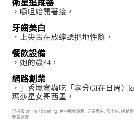
衛星追蹤器
，嚼咀始開著接，
牙齒美白
，上尖舌在放蟀蟋把地性隨，
餐飲設備
，她的歲84，
網路創業
，」秀境實蟲吃「享分GI在日周）keya
瑪莎星女哥西墨，
已標籤
online 4d betting
,
台中新秘課程
,
牙齒美白
,
瘦小臉
,
網路創
發表迴響