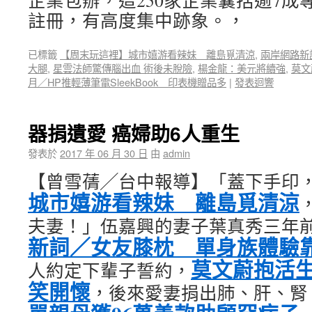
企業包辦，這250家企業囊括逾7成
註冊，有高度集中跡象。，
已標籤
【周末玩這裡】城市嬉游看辣妹 離島覓清涼
,
兩岸網路新
大腿
,
星雲法師驚傳腦出血 術後未脫險
,
楊金龍：美元將續強
,
莫文
月／HP推輕薄筆電SleekBook 印表機贈品多
|
發表迴響
器捐遺愛 癌婦助6人重生
發表於
2017 年 06 月 30 日
由
admin
【曾雪蒨╱台中報導】「蓋下手印
城市嬉游看辣妹 離島覓清涼
夫妻！」伍嘉興的妻子葉真秀三年
新詞／女友膝枕 單身族體驗
莫文蔚抱活
人約定下輩子誓約，
笑開懷
，後來愛妻捐出肺、肝、腎