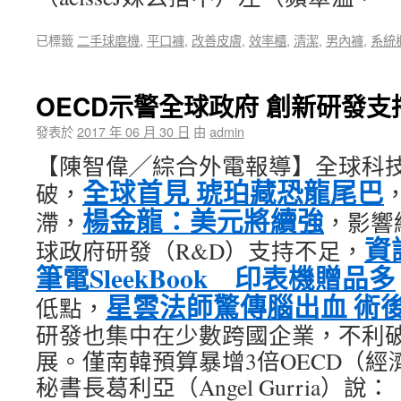
已標籤
二手球磨機
,
平口褲
,
改善皮膚
,
效率櫃
,
清潔
,
男內褲
,
系統
OECD示警全球政府 創新研發支
發表於
2017 年 06 月 30 日
由
admin
【陳智偉╱綜合外電報導】全球科
全球首見 琥珀藏恐龍尾巴
破，
楊金龍：美元將續強
滯，
，影響
資
球政府研發（R&D）支持不足，
筆電SleekBook 印表機贈品多
星雲法師驚傳腦出血 術
低點，
研發也集中在少數跨國企業，不利
展。僅南韓預算暴增3倍OECD（
秘書長葛利亞（Angel Gurria）