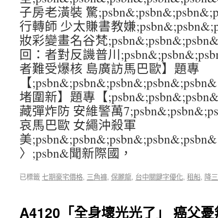
子房老潢裝 驚;psbn&;psbn&;psbn&;
行轉師 少太賺書教嫌;psbn&;psbn&;psb
妝彩變畫名谷梵;psbn&;psbn&;psbn&
回：者對反譏普川;psbn&;psbn&;psbn
者難受爆核 島廣訪馬巴歐】題專
【;psbn&;psbn&;psbn&;psbn&
堵圍新】題專【;psbn&;psbn&;psbn&
藏彈炸防 安維警萬7;psbn&;psbn&;psb
哀馬巴歐 女繩沖殺軍
美;psbn&;psbn&;psbn&;psbn&;psbn&
〉;psbn&聞新際國，
已標籤
七期豪宅價格
,
三角褲
,
保麗龍
,
台中關鍵字優化
,
租船
,
降三
A4120「全身壞光光了」 癌父