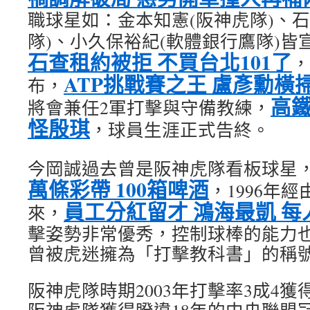
職球星如：金本知憲(阪神虎隊)、石
隊)、小久保裕紀(軟體銀行鷹隊)皆
石查租約被拒 不買台北101了
，
ATP挑戰賽之王 盧彥勳橫掃
布，
高鐵
將會兼任2軍打擊與守備教練，
怪殷琪
，球員生涯正式告終。
今岡誠過去曾是阪神虎隊看板球星
萬條彩帶 100箱啤酒
，1996年
員工分紅留才 鴻海最凱 每
來，
擊姿勢非常優秀，控制球棒的能力
曾被虎迷擁為「打擊教科書」的稱
阪神虎隊時期2003年打擊率3成4