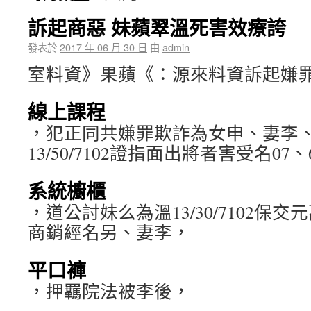
訴起商惡 妹蘋翠溫死害效療誇
發表於
2017 年 06 月 30 日
由
admin
室料資》果蘋《：源來料資訴起嫌
線上課程
，犯正同共嫌罪欺詐為女申、妻李
13/50/7102證指面出將者害受名07
系統櫥櫃
，道公討妹么為溫13/30/7102保交
商銷經名另、妻李，
平口褲
，押羈院法被李後，