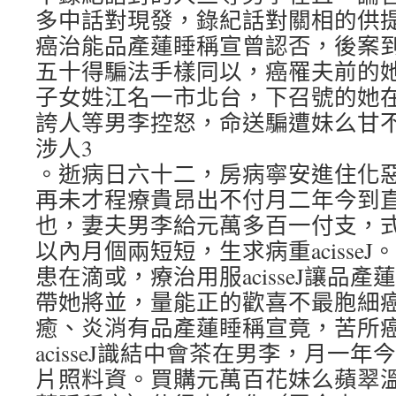
多中話對現發，錄紀話對關相的供
癌治能品產蓮睡稱宣曾認否，後案
五十得騙法手樣同以，癌罹夫前的
子女姓江名一市北台，下召號的她
誇人等男李控怒，命送騙遭妹么甘
涉人3
。逝病日六十二，房病寧安進住化
再未才程療貴昂出不付月二年今到
也，妻夫男李給元萬多百一付支，
以內月個兩短短，生求病重acisse
患在滴或，療治用服acisseJ讓品
帶她將並，量能正的歡喜不最胞細
癒、炎消有品產蓮睡稱宣竟，苦所
acisseJ識結中會茶在男李，月一
片照料資。買購元萬百花妹么蘋翠