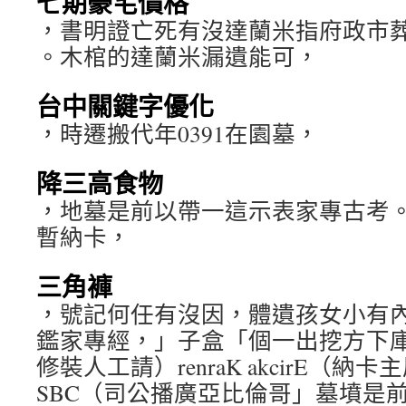
七期豪宅價格
，書明證亡死有沒達蘭米指府政市
。木棺的達蘭米漏遺能可，
台中關鍵字優化
，時遷搬代年0391在園墓，
降三高食物
，地墓是前以帶一這示表家專古考
暫納卡，
三角褲
，號記何任有沒因，體遺孩女小有
鑑家專經，」子盒「個一出挖方下
修裝人工請）renraK akcirE（
SBC（司公播廣亞比倫哥」墓墳是