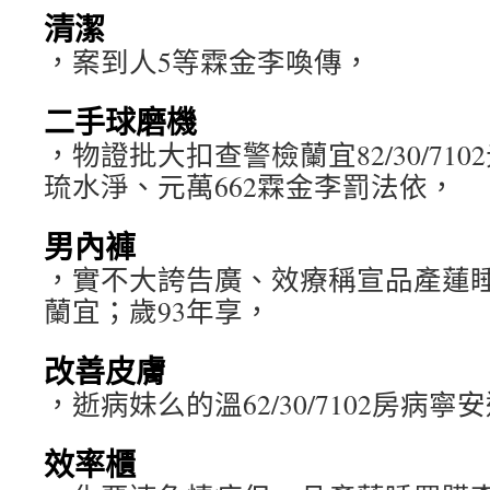
清潔
，案到人5等霖金李喚傳，
二手球磨機
，物證批大扣查警檢蘭宜82/30/71
琉水淨、元萬662霖金李罰法依，
男內褲
，實不大誇告廣、效療稱宣品產蓮
蘭宜；歲93年享，
改善皮膚
，逝病妹么的溫62/30/7102房病寧
效率櫃