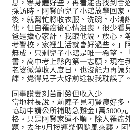
息，等身體好些，再看能否找到合
採訪時，阿賢的兒子小鴻放學回家
後，就幫忙將收衣服、洗碗。小鴻
他，但自罹癌後心情沮喪，很少看
爸是擔心家計，我跟他說，放心，
考警校，家裡生活就會好過些。」
無成，只剩兒子小鴻是唯一希望，
書，高中考上縣內第一志願，現在
老婆微薄收入度日，也沒能力再讓
課，覺得兒子大好前途被我耽誤了
同事讚妻刻苦耐勞但收入少
當地村長說，前陣子見阿賢瘦好多
協助申請公所補助急難金1萬5000
格。只是阿賢家運不順，除人罹癌
題，去年9月接連幾個颱風來襲，阿