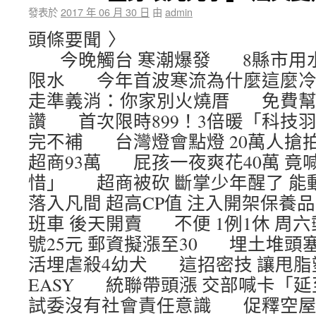
發表於
2017 年 06 月 30 日
由
admin
頭條要聞 〉
今晚觸台 寒潮爆發 8縣市用水
限水 今年首波寒流為什麼這麼冷
走準義消：你家別火燒厝 免費幫拾
讚 首次限時899！3倍暖「科技
完不補 台灣燈會點燈 20萬人搶
超商93萬 屁孩一夜爽花40萬 竟
惜」 超商被砍 斷掌少年醒了 
落入凡間 超高CP值 注入開架保養
班車 後天開賣 不便 1例1休 
號25元 郵資擬漲至30 埋土堆頭
活埋虐殺4幼犬 這招密技 讓甩脂
EASY 統聯帶頭漲 交部喊卡「
試委沒有社會責任意識 促釋空屋 