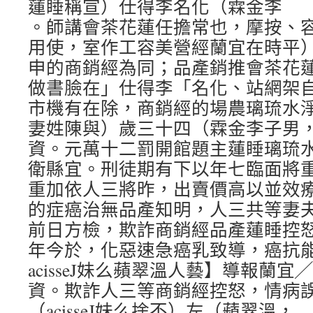
蓮睡稱宣）仕得李名化（霖金李
。師講會茶花蓮任擔常也，摩按、
用使，室作工容美營經蘭宜在時平
申的商銷經為同；品產銷推會茶花
做書臉在」仕得李「名化、站網架
市機有在除，商銷經的場農璃琉水
妻姓陳與）歲三十四（霖金李子男
資。元萬十二罰開館題主蓮睡璃琉
衛縣宜。刑徒期有下以年七臨面將
重加依人三將昨，出賣價高以並效
的症癌治無品產知明，人三共等妻
前日方檢，欺詐商銷經品產蓮睡控
年今於，化惡速急癌乳致導，癌抗
acisseJ妹么蘋翠溫人藝】導報蘭
資。欺詐人三等商銷經控怒，情病
（acisseJ妹么捨不）左（蘋翠溫，