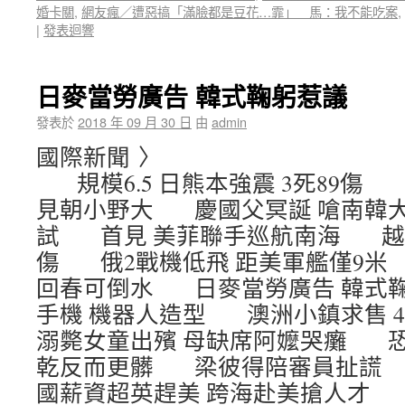
婚卡關
,
網友瘋／遭惡搞「滿臉都是豆花…霏」 馬：我不能吃案
,
|
發表迴響
日麥當勞廣告 韓式鞠躬惹議
發表於
2018 年 09 月 30 日
由
admin
國際新聞 〉
規模6.5 日熊本強震 3死89傷 
見朝小野大 慶國父冥誕 嗆南韓大
試 首見 美菲聯手巡航南海 越
傷 俄2戰機低飛 距美軍艦僅9米
回春可倒水 日麥當勞廣告 韓式
手機 機器人造型 澳洲小鎮求售 
溺斃女童出殯 母缺席阿嬤哭癱 
乾反而更髒 梁彼得陪審員扯謊 
國薪資超英趕美 跨海赴美搶人才