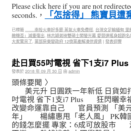
Please click here if you are not redirect
「怎捨得」 熊寶貝遭
seconds.，
已標籤
........南投火車好多節 蒸氣火車免費搭
,
台灣女足輸緬甸 里
敵機歪」減重復出
,
林志穎弟挾雙碩士闖螢光幕 愛競速搖身超跑名
大家驚呆了
,
黨部房東變政府 12億黨產解凍供資遣
|
發表迴響
赴日買55吋電視 省下1支i7 Plus
發表於
2018 年 09 月 30 日
由
admin
頭條要聞 〉
美元升 日圓跌一年新低 日貨如打
吋電視 省下1支i7 Plus 狂閃
改變命運靠自己 官員預測 「美
年」 楊繡惠甩「老人風」 PK韓國
的錢怎麼擺 專家：6成可放股市 