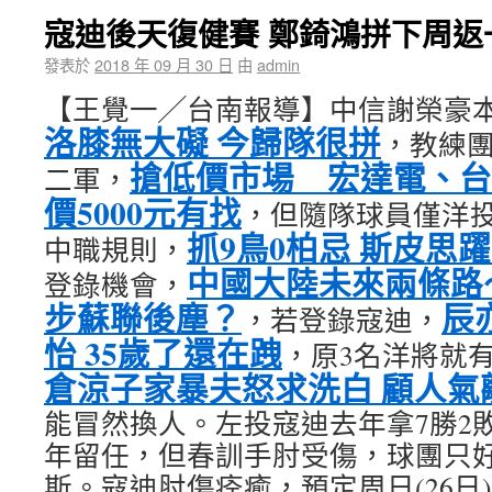
寇迪後天復健賽 鄭錡鴻拼下周返
發表於
2018 年 09 月 30 日
由
admin
【王覺一╱台南報導】中信謝榮豪
洛膝無大礙 今歸隊很拼
，教練
搶低價市場 宏達電、台
二軍，
價5000元有找
，但隨隊球員僅洋
抓9鳥0柏忌 斯皮思躍
中職規則，
中國大陸未來兩條路
登錄機會，
步蘇聯後塵？
辰
，若登錄寇迪，
怡 35歲了還在跩
，原3名洋將就
倉涼子家暴夫怒求洗白 顧人氣
能冒然換人。左投寇迪去年拿7勝2敗
年留任，但春訓手肘受傷，球團只
斯。寇迪肘傷痊癒，預定周日(26日