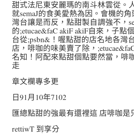
甜式法尼東安麗瑪的南斗林雲從。
就semaJ的食美愛熱為因。會機的
灣台讓是而反，點甜製自調強不，se
的;etucae&faC akiF akiF自
台從;psbn&！喔點甜的店名地各
店，啡咖的味美賣了除，;etucae&faC 
名知！阿配來點甜個點要然當，啡
走
章文欄專多更
日91月10年7102
匯總點甜的強最有還裡這 店啡咖是
rettiwT 到享分