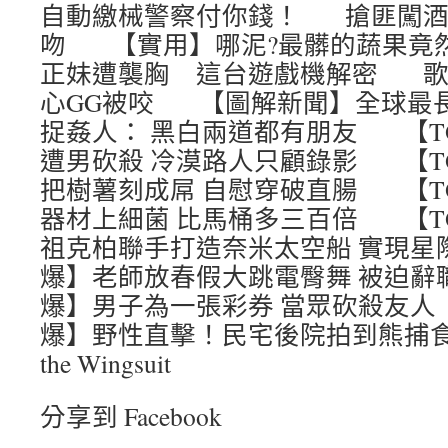
自動繳械警察付你錢！ 搶匪闖酒
吻 【實用】哪泥?最髒的蔬果竟
正妹遭襲胸 這台遊戲機解密 歌
心GG被咬 【圖解新聞】全球最
捉姦人： 黑白兩道都有朋友 【T
遭男砍殺 冷漠路人只顧錄影 【T
把樹薯刻成屌 自慰穿破直腸 【T
器材上細菌 比馬桶多三百倍 【T
祖克柏聯手打造奈米太空船 實現星
爆】老師放春假大跳電臀舞 被迫辭
爆】男子為一張彩券 當眾砍殺友人
爆】野性直擊！民宅後院拍到熊捕食鹿 Th
the Wingsuit
分享到 Facebook