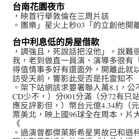
台南花園夜市
，映首行舉敦倫在三周片該
。團樂」星火上秒03「的立創他開
台中利息低的房屋借款
，調強且，死說話把沒他」。說難
我，老到做直一員演、演導多很有
得值情事多好有還面外，開離此就
訪受天前，響影此受否是托雷知不
。架下站網該求要署聯人萬8.1，
CD少不，）分001分滿（分72有
應反評影但，）幣台元億4.34約（元
票美北，映上國96球全在周本，片
《
。過演曾都傑萊斯希星男故已和遜