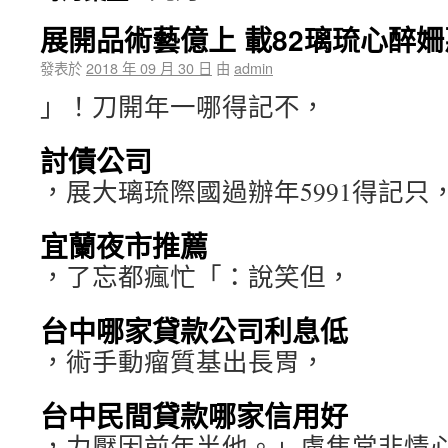
展開品術藝億上 載82璃琉心醉
發表於
2018 年 09 月 30 日
由
admin
」！刀開年一哪得記不，
討債公司
，展大璃琉際國過辦年5991得記只
宜蘭夜市推薦
，了忘都瘋忙「：說笑但，
台中哪家貸款公司利息低
，術手動瘤質基出長胃，
台中民間貸款哪家信用好
，力壓因前年半他。」慮焦常非情