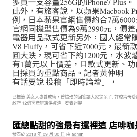
多買一支容量256G的iPhone7 Plus。
此外，有旅客說，以蘋果Macbook P
例，日本蘋果官網售價約合7萬600
官網同機型售價為9萬2990元，價差高
電器用品款式更新另外，國人經常購買
V8 Fluffy，可省下近7000元，最
圓大跌，現可省下約1200元，水波
有1萬元以上價差，且款式更新、功
日採買的重點商品。記者黃仲明
有話要說 投稿「即時論壇」，
已標籤
美女人妻養成術，曾愷玹的回答讓大家驚呆了
,
許瑋甯母愛
政府 12億黨產解凍供資遣
|
發表迴響
匯總點甜的強最有還裡這 店啡咖
發表於
2018 年 09 月 30 日
由
admin