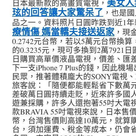
美女人
日本最新款的高畫質電視，
玹的回答讓大家驚呆了
，也是國
品之一。資料照片日圓昨跌到近1年
療情傷 媽當轎夫接送返家
，現
0.2742元台幣，若以5萬元台幣換
的0.3235元，現可多換到2萬792
日購買高單價液晶電視，價差、匯差
下一支iPhone 7 Plus的錢，因
民眾，推著體積龐大的SONY電視、D
旅客說：「隨便都能輕鬆省下數萬
差破萬日圓持續走貶，近來許多國
遊兼採購，許多人還抱著55吋大電視
款BRAVIA 55吋電視來說，日本售價
幣，台灣售價則高達10萬元，就算
台，須加運費、稅金等成本，仍會省下