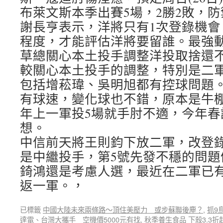
布萊文斯本季出賽5場，2勝2敗，防禦
謝長亨表示，洋將只有1次登錄機會
程度，才能評估洋將要留誰。最強
草總關心本土投手調整洋投取捨還
較關心本土投手的調整，特別是二
包括增菘瑋、吳明旭都有控球問題
有球速，變化球也不錯，原本是牛
年上一軍投5場就手肘不適，今年春
想。
中信前天將王則鈞下放二軍，改登錄
是中繼投手，第5號先發不穩的問題
錡鴻還是考慮人選，最近在二軍已
返一軍。，
已標籤
中國大陸未來兩條路～頂住美壓力 或步蘇聯後塵？
,
抓9
達電、台灣大攜手 空機價5000元有找
,
秋季養生食品 下殺3.3折