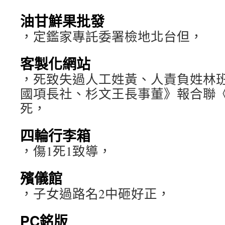
油甘鮮果批發
，定鑑家專託委署檢地北台但，
客製化網站
，死致失過人工姓黃、人責負姓林班
國項長社、杉文王長事董》報合聯
死，
四輪行李箱
，傷1死1致導，
殯儀館
，子女過路名2中砸好正，
PC銘版