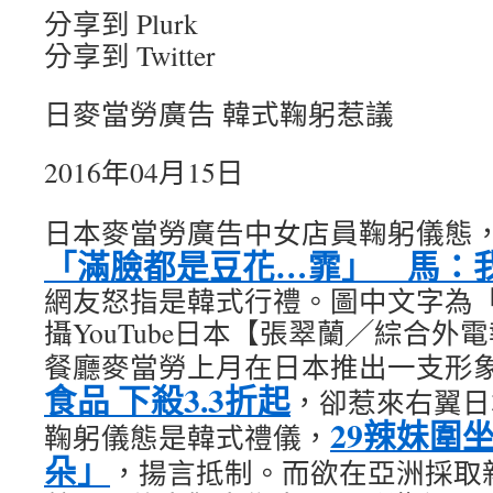
分享到 Plurk
分享到 Twitter
日麥當勞廣告 韓式鞠躬惹議
2016年04月15日
日本麥當勞廣告中女店員鞠躬儀態
「滿臉都是豆花…霏」 馬：
網友怒指是韓式行禮。圖中文字為
攝YouTube日本【張翠蘭╱綜合
餐廳麥當勞上月在日本推出一支形
食品 下殺3.3折起
，卻惹來右翼日
29辣妹圍
鞠躬儀態是韓式禮儀，
朵」
，揚言抵制。而欲在亞洲採取