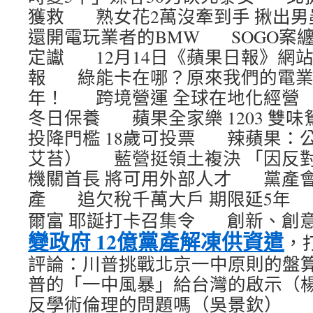
獲救 熟女花2萬沒牽到手 揪出
還開電玩業者的BMW SOGO案纏
定讞 12月14日《蘋果日報》網站
報 綠能卡在哪？原來我們的電業
年！ 跨境營運 全球在地化經營 
冬日保養 蘋果全家樂 1203 雙
投降門檻 18歲可投票 辣蘋果：
艾苔） 藍營挺領土複決 「因反
機關首長 將可用外部人才 黨產會
產 追欠稅千萬大戶 期限延5年
爾富 耶誕打卡召集令 創新、創
變政府 12億黨產解凍供資遣
，
評論：川普挑戰北京一中原則的盤
普的「一中風暴」給台灣的啟示（
反學術倫理的問題嗎（吳景欽） 