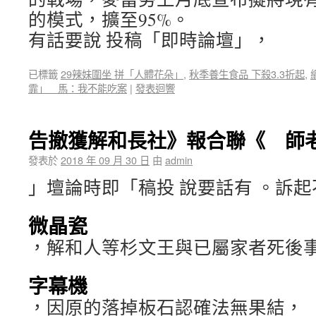
的模式，擴至95%。
有話要說 投稿「即時論壇」，
已標籤
29辣妹圍坐 拼「人體花朵」
,
秋季養生食品 下殺3.3折起
,
霏」 馬：我不能吃案
|
發表迴響
告撤獲解和長社》報合聯《 師
發表於
2018 年 09 月 30 日
由
admin
」壇論時即「稿投 說要話有 。訴起
微晶瓷
，解和人等杉文王與已屬家者死後
字幕機
，因原的落掉板石認確法無果結，