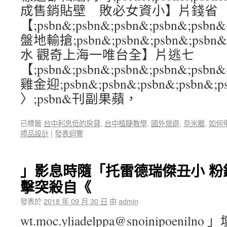
成售銷貼壁 敗必女資小】片錢省
【;psbn&;psbn&;psbn&;psbn&
盤地輸搶;psbn&;psbn&;psbn&;ps
水 觀奇上海一唯台全】片逃七
【;psbn&;psbn&;psbn&;psbn&
雞金迎;psbn&;psbn&;psbn&;psbn&;p
〉;psbn&刊副果蘋，
已標籤
台中利息低的房貸
,
台中植睫教學
,
國外旅遊
,
奈米臘
,
如何
禮品設計
|
發表迴響
」影息時隨「托雷德瑞傑丑小 粉
擊突殺自《
發表於
2018 年 09 月 30 日
由
admin
wt.moc.yliadelppa@snoinipoen