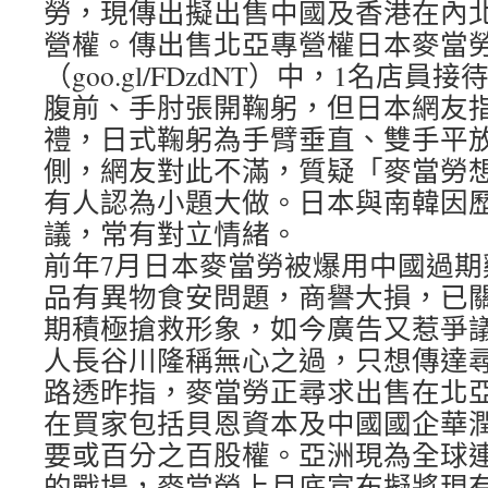
勞，現傳出擬出售中國及香港在內北亞
營權。傳出售北亞專營權日本麥當
（goo.gl/FDzdNT）中，1名店
腹前、手肘張開鞠躬，但日本網友
禮，日式鞠躬為手臂垂直、雙手平
側，網友對此不滿，質疑「麥當勞
有人認為小題大做。日本與南韓因
議，常有對立情緒。
前年7月日本麥當勞被爆用中國過期
品有異物食安問題，商譽大損，已關
期積極搶救形象，如今廣告又惹爭
人長谷川隆稱無心之過，只想傳達
路透昨指，麥當勞正尋求出售在北
在買家包括貝恩資本及中國國企華
要或百分之百股權。亞洲現為全球
的戰場，麥當勞上月底宣布擬將現有