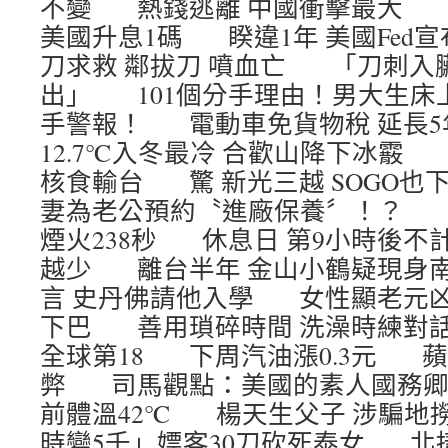
不變 熱錢逃離 中國衝擊最大 亞
美國升息1碼 睽違1年 美國Fed
刀求救 鄰拔刀 噴血亡 「刀刺入
出」 101個分手理由！男大生床
手警報！ 電動車免貨物稅 延長5
12.7℃入冬最冷 合歡山降下冰霰
核食輸台 驚 新光三越 SOGO
妻為老公預約〝進廠保養〞！？ 燈
煙火238秒 休息日 第9小時後不
越少 離台半年 金山小鶴疑現身
言 史丹佛請他入學 女性顯老元凶
下巴 善用瑣碎時間 洗澡時練對
全球第18 下周汽油漲0.3元 
弊 司馬觀點：美國的素人國務卿
前體溫42℃ 楊天生父子 涉騙地
時變5千」嫖客30刀砍死泰女 北