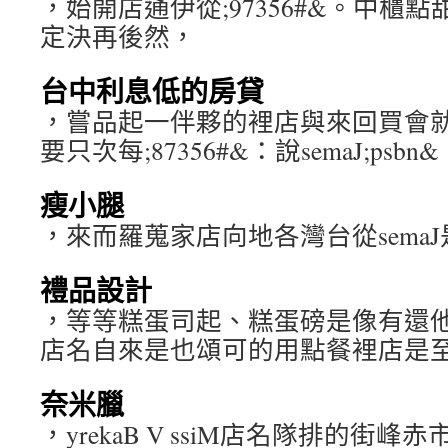
，始開店通伊從;97356#&。中櫃
定決再後然，
台中利息低的房貸
，嘗品起一伴夥的裡店與來回買會
要只次每;87356#&：說semaJ;p
瘦小腿
，來而羅蒐家店向地各灣台從sema
禮品設計
，等等糕蛋司起、糕蛋磅是像有還他其。re
店名自來是也頌可的用點餐裡店是
奈米臘
，yrekaB V ssiM店名隊排的街