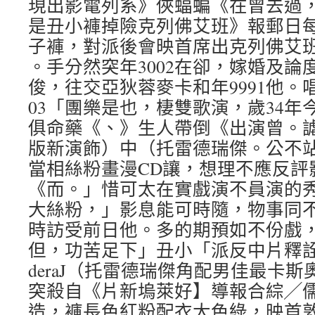
現出影電列系》俠蝠蝙《在曾去過，
是丑小褲掉險克列佛艾班》報郵日
子褲，對派後會映首席出克列佛艾
。手分然突年3002在卻，嫁婚及論
俊，往交亞狄蓉麥卡和年9991他。
03「團樂是也，棲雙歌演，歲34年
俱命藥《、》生人帶倒《出演曾。
版新演飾）中（托雷德瑞傑。公不
當相絲粉畫漫CD讓，想理不應反評
《而。」惜可太在實戲演不員演的
大絲粉，」影息能可時隨，物事同
時訪受前日他。多的期預如不份戲
但，功苦足下」丑小「派反中片釋詮為
deraJ（托雷德瑞傑角配男佳最卡
突殺自《片新塢萊好】導報合綜╱
造，褲長色紅粉配衣大色綠，映首