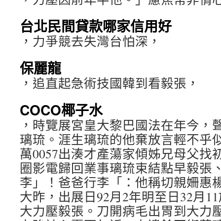
台北民間貸款哪家信用好
，力爭競去失灣台怕深，
保麗龍
，追直起急術技國韓到看毅張，
COCO椰子水
，時覽展宮皇大黎巴國法在年今，
璃琉。涯生璃琉的他棄放言輕不乎
萬0057出湊才產蕩家傾姊兄母父找
圈影電歸回業事璃琉束結點早毅張
李」！爸爸行李「：他稱切親姍惠
大昨，出展日92月2年明至日32月
大力壓毅張。刀開病毛出胃到大力