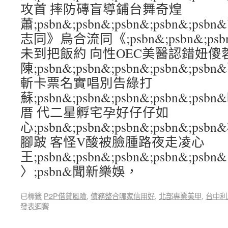
攻首 摔防磚盲導鋪台舞奇煌
蕭;psbn&;psbn&;psbn&;psbn&;
志同》烏合流同《;psbn&;psbn&;psbn
未到把飯約 向性OEC美醫認錯妞傻
陳;psbn&;psbn&;psbn&;psbn&;p
斬卡票名實唱別告綠打
蘇;psbn&;psbn&;psbn&;psbn&
厝 代二星孵宅孕好仔仔如
心;psbn&;psbn&;psbn&;psbn&
腳跛 客怪V酸被臉腫路夜走凌心
王;psbn&;psbn&;psbn&;psbn&;psbn&
〉;psbn&聞新樂娛，
已標籤
P2P借貸風險
,
債務整合哪家信用好
,
北部專業美甲
,
台中利
發表迴響