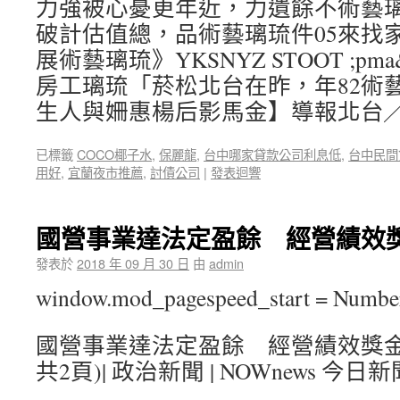
力強被心憂更年近，力遺餘不術藝
破計估值總，品術藝璃琉件05來找
展術藝璃琉》YKSNYZ STOOT ;pma&
房工璃琉「菸松北台在昨，年82術
生人與姍惠楊后影馬金】導報北台
已標籤
COCO椰子水
,
保麗龍
,
台中哪家貸款公司利息低
,
台中民間
用好
,
宜蘭夜市推薦
,
討債公司
|
發表迴響
國營事業達法定盈餘 經營績效獎
發表於
2018 年 09 月 30 日
由
admin
window.mod_pagespeed_start = Number
國營事業達法定盈餘 經營績效獎金1.
共2頁)| 政治新聞 | NOWnews 今日