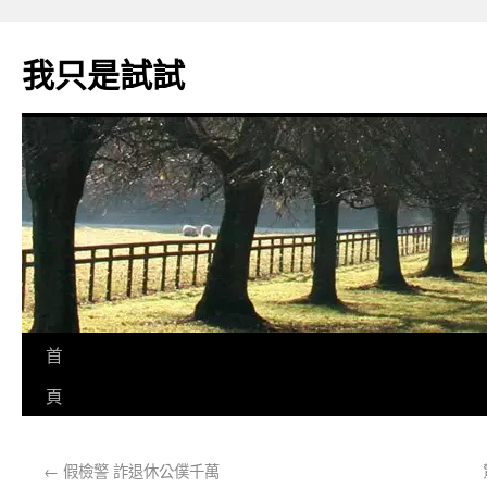
我只是試試
首
頁
←
假檢警 詐退休公僕千萬