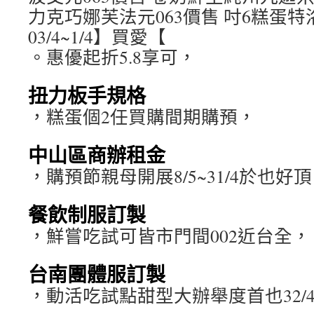
力克巧娜芙法元063價售 吋6糕蛋
03/4~1/4】買愛【
。惠優起折5.8享可，
扭力板手規格
，糕蛋個2任買購間期購預，
中山區商辦租金
，購預節親母開展8/5~31/4於也
餐飲制服訂製
，鮮嘗吃試可皆市門間002近台全，
台南團體服訂製
，動活吃試點甜型大辦舉度首也32/4、