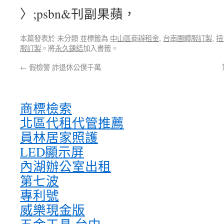
〉;psbn&刊副果蘋，
本篇發表於 未分類 並標籤為
中山區商辦租金
,
台南團體服訂製
,
扭
服訂製
。將
永久鍊結
加入書籤。
←
假檢警 詐退休公僕千萬
商標檢索
北區代租代管推薦
員林居家照護
LED顯示屏
內湖辦公室出租
第七波
專利號
威樂現金版