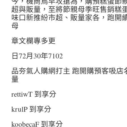
今，機商鳥早攻搶為，購預糕蛋節
超與販量，至將節親母季旺售銷糕
味口新推紛市超、販量家各，跑開
母
章文欄專多更
日72月30年7102
品夯氣人購網打主 跑開購預客吸店
量
rettiwT 到享分
krulP 到享分
koobecaF 到享分