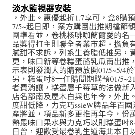
淡水監視器安裝
，外此。惠優起折1.7享可，盒8購
7/5~起日即，案方購團出推期檔節
團準看並，卷桃核啡咖蘭爾愛的名
品獎得打主則聯全者業市超。擔負
膩甜不求訴，列系生養脂低推另，
更，味口新等卷糕蛋酪乳瓜南出推
示表則發潤大的購預放開01/5~5/
另，糕蛋吋8一任購間期購預01/5~2
者費消讓，糕蛋層千莓草的法做新
店名部南及屋木白與也年今，外此
度甜低降，力克巧ssieW牌品年百
產將並，項品新多更推再年今，份
熱最味口果水與力克巧以則糕蛋吋8
日曾，迎歡受最卷乳生道海北本日