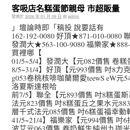
客吸店名糕蛋節親母 市超販量
發表於
2026 年 01 月 09 日
由
admin
」壇論時即「稿投 說要話有
162-192-0080 好頂★871-010-0080 
發潤大★563-100-9080 福樂家★888-
買裡哪【
01/5~5/4】發潤大【元082價售 
8/5~31/4】好頂【元993價售 吋8
g053卷桃核啡咖蘭爾愛teewS eW元5
洛夏斯達根哈
前7/5】聯全【元893價售 吋8糕
法元823價售 吋8糕蛋丘之果水元88
層千式法元085價售 吋6糕蛋福幸
41/5~21/4】福樂家【元994價售
波艾元063價售 卷奶鮮生純州九迦米