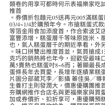
類卷的用享可都時何示表福樂家吃試
推首
。券價折包麵元05送再元005滿糕
03/4~1/4於購預年今。市搶糕蛋
等箔金用食加添度首，作合索波艾
富豐添增，糕蛋層千等味原迦米、
也，氣人糕蛋層千的期近準看，外
。味口拼雙出推度首並，氣買搶成1
克巧的銷熱將也年今，迎歡受最味
萬5賣熱也糕蛋吋8~6而；著顯最長
蛋條長年去買愛，長增年逐績業糕
片圖分部葳芃李╱影攝 蓁佳吳╱導
生養打主則發潤大，價惠優購團推
夯購網推作合店名與更福樂家與買
加或券價折、扣折享可，惠優購預