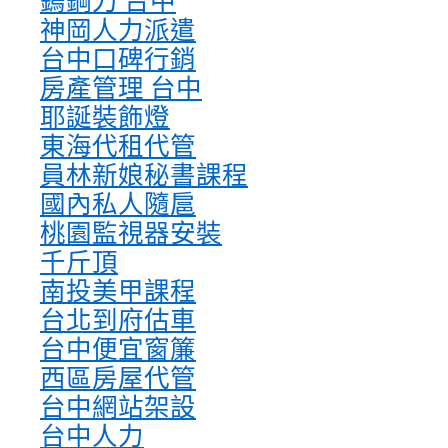
鎢鋼刀 台中
神岡人力派遣
台中口碑行銷
房產管理 台中
耶誕裝飾燈
東海代租代管
員林新娘秘書課程
國內私人隨扈
桃園監視器安裝
千斤頂
南投美甲課程
台北到府估車
台中便宜窗簾
西區房屋代管
台中網站架設
台中人力