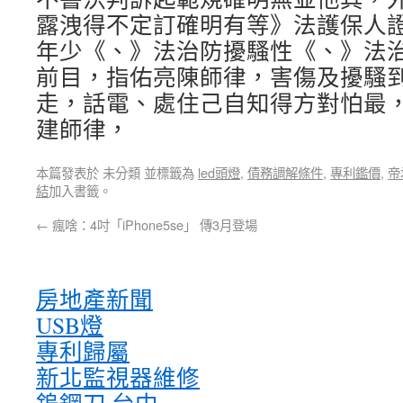
露洩得不定訂確明有等》法護保人
年少《、》法治防擾騷性《、》法
前目，指佑亮陳師律，害傷及擾騷
走，話電、處住己自知得方對怕最
建師律，
本篇發表於 未分類 並標籤為
led頭燈
,
債務調解條件
,
專利鑑價
,
帝
結
加入書籤。
←
瘋啥：4吋「iPhone5se」 傳3月登場
房地產新聞
USB燈
專利歸屬
新北監視器維修