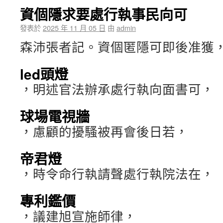
資個隱求要處行執事民向可
發表於
2025 年 11 月 05 日
由
admin
森沛張者記。資個匿隱可即後准獲
led頭燈
，明述官法辦承處行執向面書可，
球場電視牆
，慮顧的擾騷被再會後日若，
帝君燈
，時令命行執請聲處行執院法在，
專利鑑價
，議建旭宣施師律，