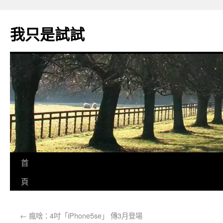
我只是試試
首
頁
←
瘋啥：4吋「iPhone5se」 傳3月登場