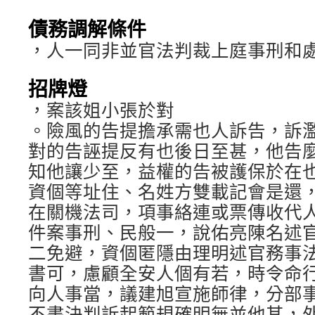
債務調解條件
，人一同非並官法判裁上庭事刑和
招牌燈
，案該姐小張於對
。險風的告提擔承需也人訴告，訴
對的告誣提反有也後日至甚，他告
知他讓少至，益權的告被護保於在
資個等址住、名姓方雙載記會是還
在關機法司，項事絡連或票傳收代
件案事刑、民般一，說佑亮陳名述
二免避，資個匿隱由理明述官務事
書可，慮顧全安人個有若，時令命
向人事當，議建旭宣施師律，分部
不書決判訴起範規確明無並他其，