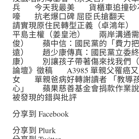
兵 今天我最美 貨櫃車追撞砂石
嚎 抗老爆口碑 屈臣氏搶翻天 
請實現原住民轉型正義（卓鴻年）
平島主權（姜皇池） 兩岸溝通需
俊） 蘋中信：國民黨的「費力把
遠） 趙少康傳真：國民黨立委終
康） 別讓孩子帶著傷來找我們
論壇》徵稿 A3985 單親父罹癌又
女 單親爸病好轉謝讀者 「教導
心」 蘋果慈善基金會捐款作業
被發現的錯與批評
分享到 Facebook
分享到 Plurk