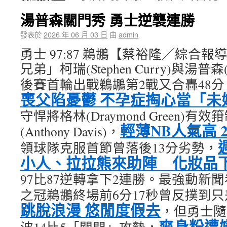
湯普森關門秀 勇士逆襲連勝
發表於
2026 年 06 月 03 日
由
admin
勇士 97:87 鵜鶘【蔡裕隆╱綜合
兄弟」柯瑞(Stephen Curry)與湯普森(K
後賽首輪出戰鵜鶘第2戰又合轟48分
喪父陷憂鬱 不孕症掏心當「未
守悍將格林(Draymond Green)
輕薄NB人氣高 2
(Anthony Davis)，
領球隊克服首節曾落後13分劣勢，
小人、拉拉熊來助陣 化妝品下
97比87逆轉拿下2連勝。最強動新
之冠鵜鶘終場前6分17秒曾反撲到只
跳脫浪漫 悠閒度假去
，但勇士隨
爽身粉遭