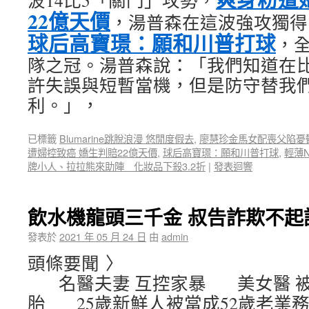
波14比5「關門」攻勢，
22億天價
，湯普森在這波強攻獨得
球后高寶璟：願和川普打球
，全
隊之冠。湯普森說：「我們知道在
許失誤與短暫當機，但是防守替我
利。」，
已標籤
Blumarine跳脫浪漫 悠閒度假去
,
廖慧珍金馬女配喪父陷憂
遭婦控致癌 嬌生判賠22億天價
,
球后高寶璟：願和川普打球
,
輕薄N
牌小人、拉拉熊來助陣 化妝品下殺3.2折
|
發表迴響
飲水機龍頭三千金 叔告詐欺不起
發表於
2021 年 05 月 24 日
由
admin
頭條要聞 〉
名醫夫妻 互控家暴 美女醫 被
胎 25歲新鮮人被當成52歲老業務