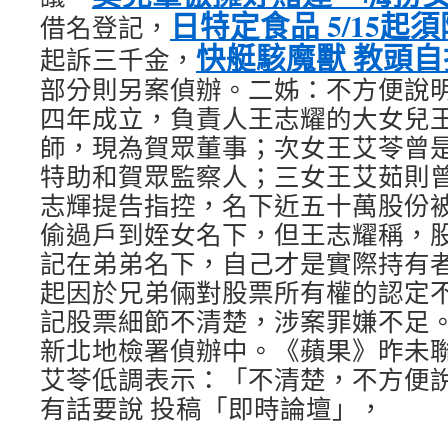
日特定食品 5/15起
借名登記，
快艇駭魔獸 教頭自
起訴三千金，
部分則另案偵辦。二姊：不方便說
四年成立，負責人王志耀的大女兒
師，現為賀眾董事；次女王艾苓曾
特助和賀眾監察人；三女王艾茹則
志輝提告指控，名下近五十萬股份
偷過戶到姪女名下，但王志耀稱，
記在弟弟名下，自己才是實際持有
起因於兄弟倆對股票所有權的認定
記股票細節不清楚，涉案罪嫌不足
新北地檢署偵辦中。《蘋果》昨未
艾苓低調表示：「不清楚，不方便
有話要說 投稿「即時論壇」，