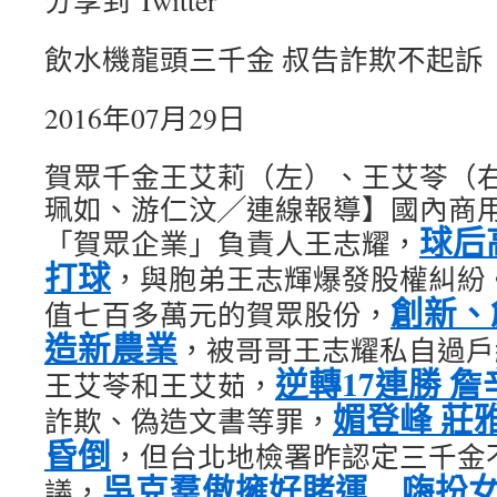
分享到 Twitter
飲水機龍頭三千金 叔告詐欺不起訴
2016年07月29日
賀眾千金王艾莉（左）、王艾苓（
珮如、游仁汶╱連線報導】國內商
球后
「賀眾企業」負責人王志耀，
打球
，與胞弟王志輝爆發股權糾紛
創新、
值七百多萬元的賀眾股份，
造新農業
，被哥哥王志耀私自過戶
逆轉17連勝 
王艾苓和王艾茹，
媚登峰 莊
詐欺、偽造文書等罪，
昏倒
，但台北地檢署昨認定三千金
吳克羣傲擁好賭運 嗨扮
議，