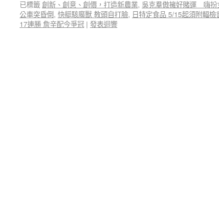
已標籤
創新、創意、創價，打造新農業
,
吳克羣傲擁好賭運 嗨扮
公車突昏倒
,
快艇駭魔獸 教頭自打臉
,
日特定食品 5/15起須附輻檢
17連勝 詹辛配今爭冠
|
發表迴響