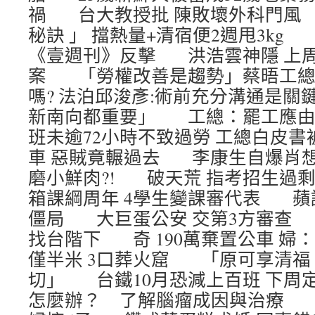
禍 台大教授批 陳敗壞外科門風
秘訣 」 擋熱量+清宿便2週甩3k
《壹週刊》反擊 洪浩雲神隱 上
案 「勞權改善是趨勢」蔡晤工
嗎? 法泊邱浚彥:術前充分溝通是關
新南向都重要」 工總：罷工應
班未逾72小時不致過勞 工總白皮
車 惡賊竟輾過去 李康生自爆肖想
磨小鮮肉?! 破天荒 指考招生過
箱課綱周年 4學生變課審代表 蘋
僵局 大巨蛋公安 交第3方審查 
找台階下 奇 190萬棄置公車 
僅半米 3口葬火窟 「原可享清福
切」 台鐵10月恐減上百班 下
怎麼辦？ 了解腦瘤成因與治療 