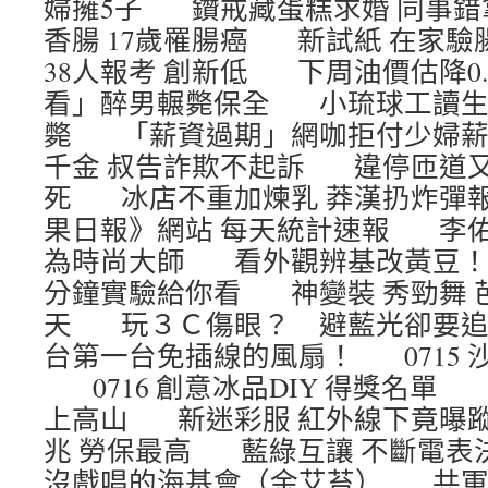
婦擁5子 鑽戒藏蛋糕求婚 同事
香腸 17歲罹腸癌 新試紙 在家
38人報考 創新低 下周油價估降0
看」醉男輾斃保全 小琉球工讀生
斃 「薪資過期」網咖拒付少婦
千金 叔告詐欺不起訴 違停匝道又
死 冰店不重加煉乳 莽漢扔炸彈報
果日報》網站 每天統計速報 李
為時尚大師 看外觀辨基改黃豆！？
分鐘實驗給你看 神變裝 秀勁舞 
天 玩３Ｃ傷眼？ 避藍光卻要
台第一台免插線的風扇！ 0715 
0716 創意冰品DIY 得獎名單
上高山 新迷彩服 紅外線下竟曝
兆 勞保最高 藍綠互讓 不斷電
沒戲唱的海基會（余艾苔） 共軍演