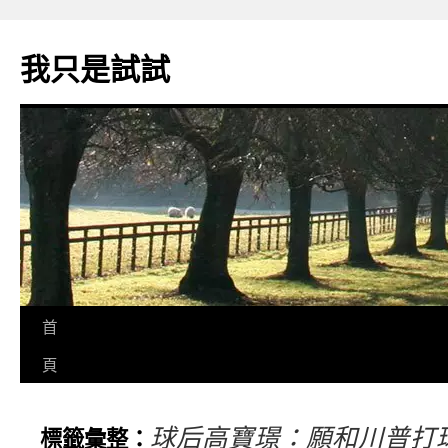
我只是試試
首
頁
球后高寶璟：願和川普打
標籤彙整：