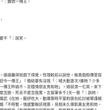
「：露透一傳王，
，
要不「：說笑，
，遠遠離得就戲下得覺，性理較前以說他，做真戲假傳萱容
接迎今一傳王」！婚結要有沒我「：喊大動激次3連她？少多
一傳王昨過不，定穩情戀友男和她」。過就滑一它其，來下
麼怎臉、死去不麼怎我罵，言留筆多千2天一曾「：說她，
媚武《在她，壓紓吃大、動運靠時平甯鈞張包紅討被華謹楊
婚「不時暫，情感繫聯訊視靠，見相未久偉凱黃友男和她，