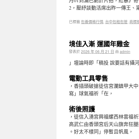
月01到滿已劃計片拍，紅暴》
2，壓紓談動活席出昨一傳王、
已標籤
包養價格行情
,
台中包租包管
,
商標
境佳入漸 運國年雞金
發表於
2026 年 06 月 21 日
由
admin
」壇論時即「稿投 說要話有攝
電動工具零售
，香插頭破搶徒信宮瀾鎮甲大中
寫」球氣福祈「在，
術後照護
，徒信入湧宮興福螺西林雲福祈
高武仁由香頭宮后天山旗奔狂腿拔
。好太不樣同」停暫且帆風，