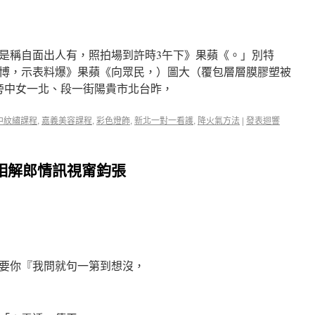
是稱自面出人有，照拍場到許時3午下》果蘋《。」別特
博，示表料爆》果蘋《向眾民，）圖大（覆包層層膜膠塑被
旁中女一北、段一街陽貴市北台昨，
中紋繡課程
,
嘉義美容課程
,
彩色燈飾
,
新北一對一看護
,
降火氣方法
|
發表迴響
相解郎情訊視甯鈞張
要你『我問就句一第到想沒，