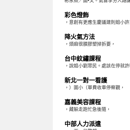
彬永蔡╱圖•文。氣喜享分人路
彩色燈飾
，意創有更應生慶議建則姐小許
降火氣方法
，煩麻很膜膠塑掉拆要，
台中紋繡課程
，說姐小劉眾民。處該在停就許
新北一對一看護
，）圖小（單費收車停察觀，
嘉義美容課程
，藏躲走跑忙急後隨，
中部人力派遣