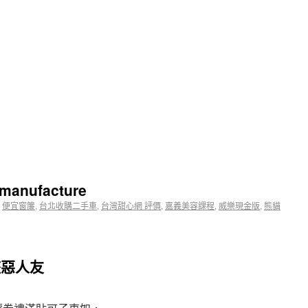
 manufacture
,
便宜窗簾
,
台北收購二手車
,
台灣甜心網 評價
,
嘉義美容課程
,
威樂現金版
,
熊貓
整惡人友