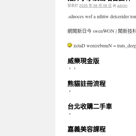
發表於
2026 年 08 月 08 日
由
admin
.sdnoces wef a nihtiw detcerider ton
網聞新日今 swenWON | 聞
)(etaD wen(rebmuN = trats_d
威樂現金版
，，
熊貓註冊流程
，
台北收購二手車
，
嘉義美容課程