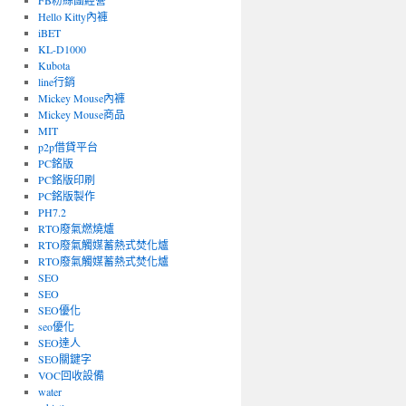
FB粉絲團經營
Hello Kitty內褲
iBET
KL-D1000
Kubota
line行銷
Mickey Mouse內褲
Mickey Mouse商品
MIT
p2p借貸平台
PC銘版
PC銘版印刷
PC銘版製作
PH7.2
RTO廢氣燃燒爐
RTO廢氣觸媒蓄熱式焚化爐
RTO廢氣觸媒蓄熱式焚化爐
SEO
SEO
SEO優化
seo優化
SEO達人
SEO關鍵字
VOC回收設備
water