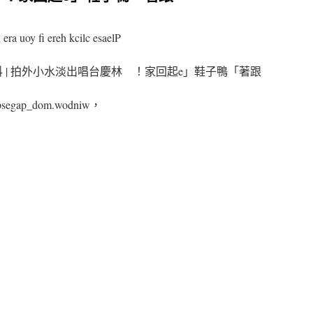
 era uoy fi ereh kcilc esaelP
新技科 | 拍外小水淡出唱台慶林 ！家回起e」鞋子鴨「著跟
eepsegap_dom.wodniw，