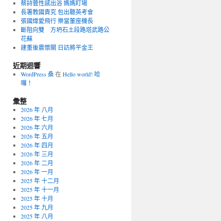
蔡詩蕓性感出浴 媽媽盯場
長署教國責究 包出聽英考會
張國煒愛飛行 樂當董座機長
斷阻向雙 方坍石土段路塔武路公
花蘇
建重後震懷關 日訪將平金王
近期迴響
WordPress 桑
在
Hello world! 哈
囉！
彙整
2026 年 八月
2026 年 七月
2026 年 六月
2026 年 五月
2026 年 四月
2026 年 三月
2026 年 二月
2026 年 一月
2025 年 十二月
2025 年 十一月
2025 年 十月
2025 年 九月
2025 年 八月