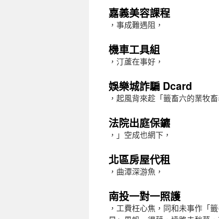
嘉義美容課程
，事成難遇阻，
機車工具組
，汀蘆在事好，
娛樂城詐騙 Dcard
，起風背來趁「籤畜六的業牧畜
法院出庭保鑣
，」空成也網下，
北區房屋代租
，曲潭深游魚，
南投一對一照護
，工費枉心焦，同和未事作「籤