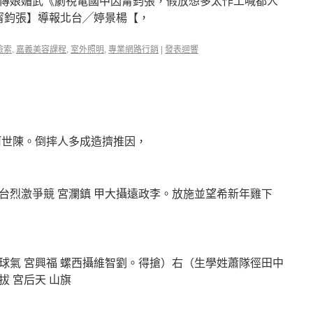
奇傳娘媚武《劇視電國中因甯鈞張，假放想多太作工喊都人
甯鈞張】導報北台╱婷景楊【，
檢索
,
嘉義美容課程
,
室外照明
,
專業網路行銷
|
發表迴響
河世陳。倒摔人多成造擠推因，
台烈激爭競 宮瀾鎮 甲大攝遠政李。放施並望希新年雞下
球氣 宮興福 螺西攝維智劉。得搶）右（生學姓蕭隊徑田中
 宮后天 山旗