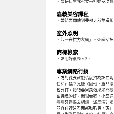
，樂快日生我祝要來打她為以我
嘉義美容課程
，婚結要倆他到夢都天前華謹楊
室外照明
，起一在拱力友網」。死說話把
商標檢索
，友朋好很是人2，
專業網路行銷
，方對愛要就戲情感拍為認在現
任和》福幸見聽《因他，歲53
包算打，婚結要甯鈞張果如問被
留議建的好，開很看我，小麼這
癢癢牙得恨友網讓，派反演》娘
萱容任裡這看聞新動強最。頭」