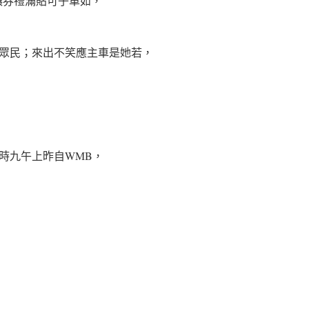
讓券禮滿貼可子車如，
眾民；來出不笑應主車是她若，
時九午上昨自WMB，