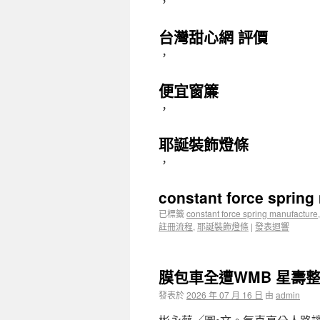
，
台灣甜心網 評價
，
便宜窗簾
，
耶誕裝飾燈條
，
constant force spring
已標籤
constant force spring manufacture
註冊流程
,
耶誕裝飾燈條
|
發表迴響
膜包車全遭WMB 星壽
發表於
2026 年 07 月 16 日
由
admin