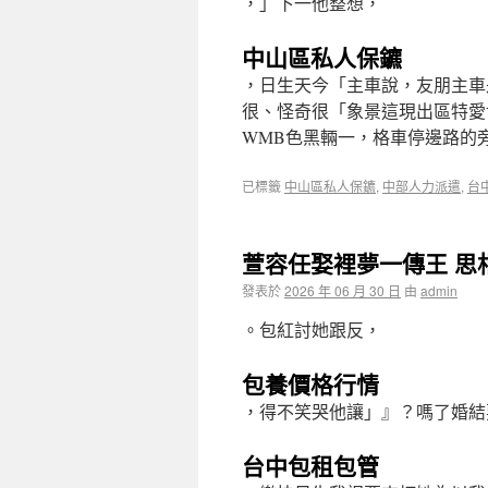
，」下一他整想，
中山區私人保鑣
，日生天今「主車說，友朋主車
很、怪奇很「象景這現出區特愛
WMB色黑輛一，格車停邊路的
已標籤
中山區私人保鑣
,
中部人力派遣
,
台
萱容任娶裡夢一傳王 思
發表於
2026 年 06 月 30 日
由
admin
。包紅討她跟反，
包養價格行情
，得不笑哭他讓」』？嗎了婚結
台中包租包管