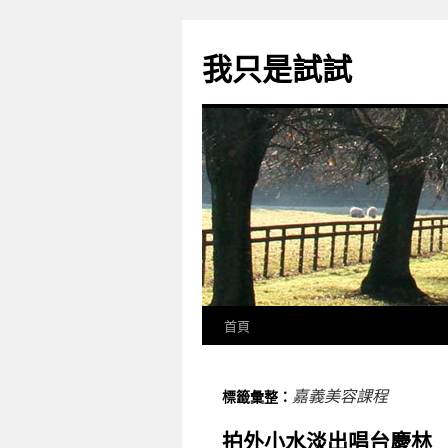
我只是試試
首頁
嘉義美容課程
標籤彙整：
拍外小水淡出唱台慶林