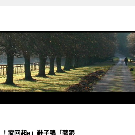
 ！家回起e」鞋子鴨「著跟