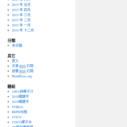
2015 年 五月
2015 年 四月
2015 年 三月
2015 年 二月
2015 年 一月
2014 年 十二月
分類
未分類
其它
登入
文章
RSS
訂閱
迴響
RSS
訂閱
WordPress.org
鏈結
100%純椰子汁
2018關鍵字
2019關鍵字
918Kiss
BMW出租
COCO
COCO椰子水