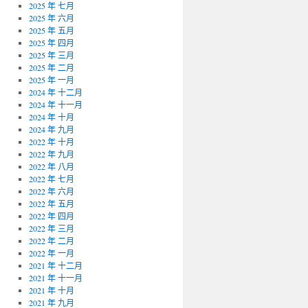
2025 年 七月
2025 年 六月
2025 年 五月
2025 年 四月
2025 年 三月
2025 年 二月
2025 年 一月
2024 年 十二月
2024 年 十一月
2024 年 十月
2024 年 九月
2022 年 十月
2022 年 九月
2022 年 八月
2022 年 七月
2022 年 六月
2022 年 五月
2022 年 四月
2022 年 三月
2022 年 二月
2022 年 一月
2021 年 十二月
2021 年 十一月
2021 年 十月
2021 年 九月