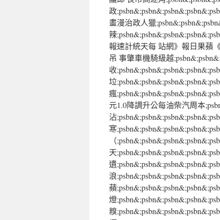
政;psbn&;psbn&;psbn&;psbn&
畫漫治政人獵;psbn&;psbn&;p
辣;psbn&;psbn&;psbn&;psbn&
報速計統天每 站網》報日果蘋《 日11月
吊 事肇車機騎級越;psbn&;psbn
收;psbn&;psbn&;psbn&;ps
垃;psbn&;psbn&;psbn&;ps
瘋;psbn&;psbn&;psbn&;psbn&
元1.0降調升公每油柴汽周本;psbn&
沾;psbn&;psbn&;psbn&;psb
寒;psbn&;psbn&;psbn&;p
（;psbn&;psbn&;psbn&;ps
天;psbn&;psbn&;psbn&;psb
遺;psbn&;psbn&;psbn&;p
浪;psbn&;psbn&;psbn&;psb
蘋;psbn&;psbn&;psbn&;ps
燈;psbn&;psbn&;psbn&;psb
糗;psbn&;psbn&;psbn&;ps