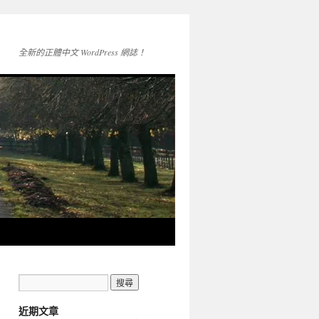
全新的正體中文 WordPress 網誌！
近期文章