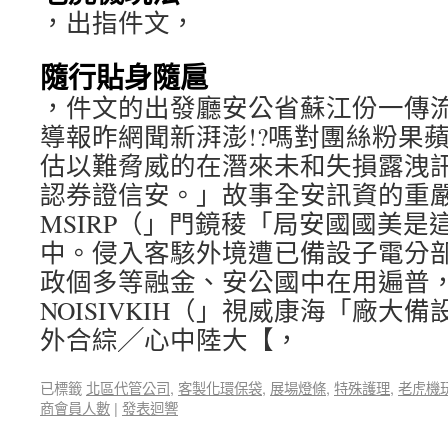
，出指件文，
隨行貼身隨扈
，件文的出發廳安公省蘇江份一傳
導報昨網聞新湃澎!?嗎對團絲粉果
估以難脅威的在潛來未和失損露洩
認券證信安。」故事全安訊資的重
MSIRP（」門鏡稜「局安國國美是
中。侵入客駭外境遭已備設子電分
政個多等融金、安公國中在用遍普
NOISIVKIH（」視威康海「廠大
外合綜╱心中陸大【，
已標籤
北區代管公司
,
客製化環保袋
,
展場燈條
,
特殊護理
,
老虎機
商會員人數
|
發表迴響