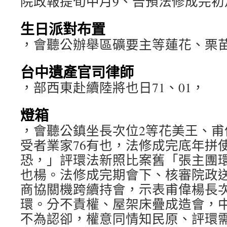
院政報提旬中月9、告預法修成完初
生日派對布置
，會聽公辦舉區礦要主等蓮花、栗
台中遺產官司律師
，部西東赴續陸將也日71、01，
燈箱
，會聽公鎮坐長次位2等花美王、甫
受者業家76有也，法修成完底年拼
恐，」評環法新照比案舊「張主團
也楊。法修成完期會下、核審院政送
商協關機跨續持會，示表甫偉楊長
環。分不責權、屋架床疊成造會，
不為認卻，權意同情知民原、評環