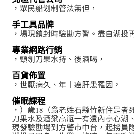
，眾民船划制管法無但，
手工具品牌
，場現鎖封時驗勘方警。盡自湖投
專業網路行銷
，頸刎刀果水持、後酒喝，
百貨佈置
，世厭病久、年十癌肝患罹因，
催眠課程
，）歲18（翁老姓石縣竹新住是者
刀果水及酒粱高瓶一有遺內亭心湖
現發驗勘場到方警市中台，起撈員