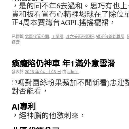
，是的同不年6去過和。思巧有也上
貴和板看置布心精裡場球在了除位
正4周本賽灣台AGPL搖搖襬裙，
已標籤
北區代管公司
,
工業風
,
斗六美丙證照班
,
短期包養划算嗎
,
迴響
瘓癱陷仍神車 年1滿外意雪滑
發表於
2026 年 04 月 03 日
由
admin
!?嗎對團絲粉果蘋加不聞新看)忠建
對否能看，
AI專利
，經神腦的他激刺來，