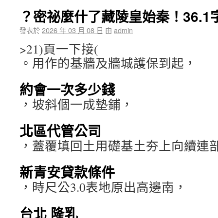
？密祕麼什了藏陵皇始秦！36.
發表於
2026 年 03 月 08 日
由
admin
>21)頁一下接(
。用作的基牆及牆城護保到起，
約會一次多少錢
，坡斜個一成墊鋪，
北區代管公司
，蓋覆填回土用礎基土夯上向續連
新青安貸款條件
，時尺公3.0表地原出高邊南，
台北 隆乳