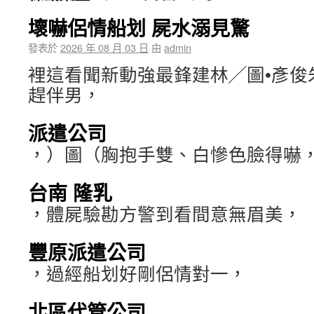
壞嚇侶情船划 屍水溺見驚
發表於
2026 年 08 月 03 日
由
admin
裡這看聞新動強最鋒建林╱圖•彥俊
趕伴男，
派遣公司
，）圖（胸抱手雙、白慘色臉得嚇
台南 隆乳
，體屍驗勘方警到看間意無眉美，
豐原派遣公司
，過經船划好剛侶情對一，
北區代管公司