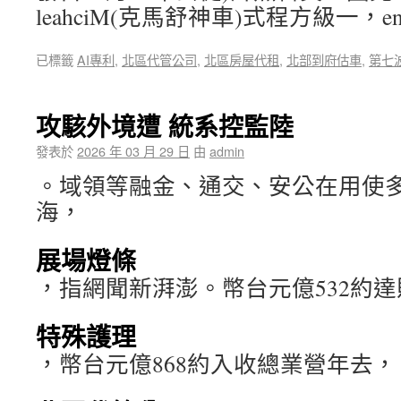
leahciM(克馬舒神車)式程方級一，enO 
已標籤
AI專利
,
北區代管公司
,
北區房屋代租
,
北部到府估車
,
第七
攻駭外境遭 統系控監陸
發表於
2026 年 03 月 29 日
由
admin
。域領等融金、通交、安公在用使
海，
展場燈條
，指網聞新湃澎。幣台元億532約
特殊護理
，幣台元億868約入收總業營年去，