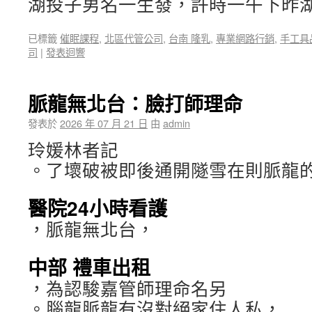
湖投子男名一生發，許時一午下昨
已標籤
催眠課程
,
北區代管公司
,
台南 隆乳
,
專業網路行銷
,
手工具
司
|
發表迴響
脈龍無北台：臉打師理命
發表於
2026 年 07 月 21 日
由
admin
玲媛林者記
。了壞破被即後通開隧雪在則脈龍
醫院24小時看護
，脈龍無北台，
中部 禮車出租
，為認駿嘉管師理命名另
。腦龍脈龍有沒對絕家住人私，