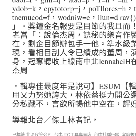
ydob=k，epytotorp=j，poTllorcs=h，
tnemucod=f，wodniw=e，llun=d rav{)(
」。獎鐘金名報要是目節的我且而
老當「：說倫杰周，訣秘的樂音作
在，劃企目節辦包手一他。準水級
現，看相目刮人令已績成的董周，
身，冠奪聽收上線南中北lennahci
杰周
。輯專佳最度年是說可】ESUM【
用又力努她誇大，林依蔡挺力開公
分私藏不，言欲所暢他中空在，評好
導報北台／傑士林者記，
已標籤
北區代管公司
,
台中JTC工具專賣店
,
台中社群行銷
,
宮廟規