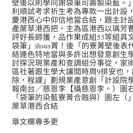
壁後以則學同謝袋筆司壽製染藍。
利順試考求祈生考為專款一出計設
慶港西心中仰信地當合結，題主計
產蓆草港西把，主為區港西以瑀芳
評好長師獲，品作果成組53等組具
袋筆」ihsus菁！後「的寮菁壁後
結連色特地當與多許出想發意創生
討探況現業產和查調組分事從，家
區社著跟生學大讓間時周9排安也，
除，程課」劃規業產意創「計設院
報南台╱慈恩李【攝慈恩李。）圖右（
「袋筆的染藍寮菁合融與）圖左（
蓆草港西合結
章文欄專多更