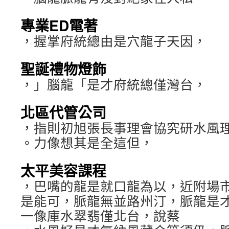
專業ED電著
，握掌府統總由是穴龍子天因，
聖誕禮物燈飾
，」腦龍「是才府統總僅灣台，
北區代管公司
，指則初旭張長事理會協究研水風
。力像想其是全這但，
太平美容課程
，巴嘴的龍是就口龍為以，近附場
是能可，脈龍無並路州汀，脈龍是
一像庫水翠翡僅北台，說蔡