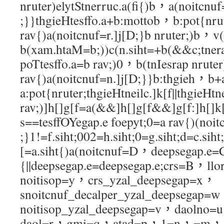
nruter)elytStnerruc.a(fi{)b，a(noitcnuf
;}}thgieHtesffo.a+b:mottob，b:pot{nrut
rav{)a(noitcnuf=r.]j[D;}b nruter;)b，v(
b(xam.htaM=b;))c(n.siht=+b(&&c;tner
poTtesffo.a=b rav;)0，b(tnIesrap nruter)
rav{)a(noitcnuf=n.]j[D;}}b:thgieh，b
a:pot{nruter;thgieHtneilc.]k[f||thgieHtn
rav;)]h[]g[f=a(&&]h[]g[f&&]g[f:]h[]k
s==tesffOYegap.e foepyt;0=a rav{)(noit
;}1!=f.siht;002=h.siht;0=g.siht;d=c.siht;
[=a.siht{)a(noitcnuf=D，deepsegap.e=C
{||deepsegap.e=deepsegap.e;crs=B，ll
noitisop=y，crs_yzal_deepsegap=x，
snoitcnuf_decalper_yzal_deepsegap=
noitisop_yzal_deepsegap=v，daoln
daol=r，gmi=q，atad=p，1=n，=m，et