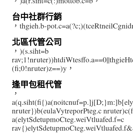
，)a(r.siht=c(:)mottob.c=b，
台中社群行銷
，thgieh.b-pot.c=a(?c;)(tceRtneilCgn
北區代管公司
，)(s.siht=b
rav;1!nruter))htdiWtesffo.a==0||thgieH
(fi;0!nruter)z==)y，
逢甲包租代管
，
a(q.siht(fi{)a(noitcnuf=p.]j[D;}m:]b[el
nruter})b(eulaVytreporPteg.c nruter)c(
a(elytSdetupmoCteg.weiVtluafed.f=c
rav{)elytSdetupmoCteg.weiVtluafed.f&&