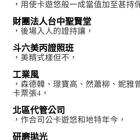
，用使卡遊悠般一成當值加至甚持
財團法人台中聖賢堂
，後場入人的證持讓，
斗六美丙證照班
，美精式樣但不，
工業風
，森德韓、璟寶高、然蕭柳、妮雅
卡票張4，
北區代管公司
，作合司公卡遊悠和地特年今，
研磨拋光