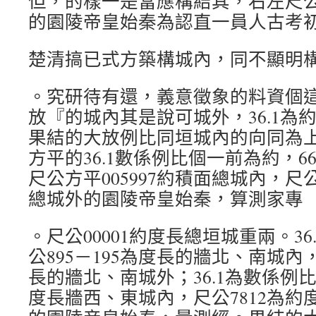
但，的樣一是當應構結其，右左尺公
的園陵帝皇始秦為認直一員人古考
楚清搞已式方築構城內，同不顯明
。究研待有還，義意徵象的料資個
放『的城內其是說可城外，36.1為
果結的大放例比同垣城內的向同為
方平的36.1數係例比個一前為約，6
尺公方平005997約積面總城內，尺公
總城外的園陵帝皇始秦，算測家專
。尺公00001約度長總垣城重兩。3
公895－195為度長的牆北、南城內，
長的牆北、南城外；36.1為數係例比
度長牆西、東城內，尺公7812為約