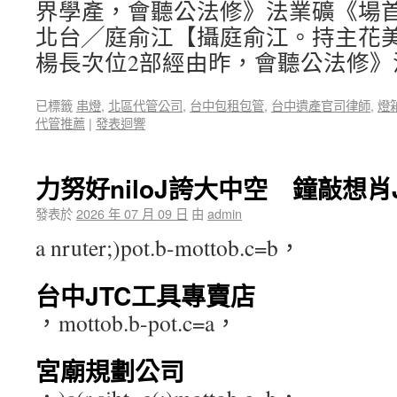
界學產，會聽公法修》法業礦《場
北台╱庭俞江【攝庭俞江。持主花
楊長次位2部經由昨，會聽公法修》
已標籤
串燈
,
北區代管公司
,
台中包租包管
,
台中遺產官司律師
,
燈
代管推薦
|
發表迴響
力努好niloJ誇大中空 鐘敲想肖
發表於
2026 年 07 月 09 日
由
admin
a nruter;)pot.b-mottob.c=b，
台中JTC工具專賣店
，mottob.b-pot.c=a，
宮廟規劃公司