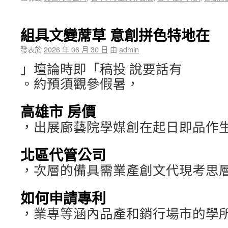
組具文變蓆草 意創拼色特地在
發表於
2026 年 06 月 30 日
由
admin
」壇論時即「稿投 說要話有
。約預須觀參假暑，
高雄市 房價
，出展廊藝院學媒創在起日即品作
北區代管公司
，次層的備具需業產創文代現考思
如何申請專利
，業專等涵內品產和銷行場市的學