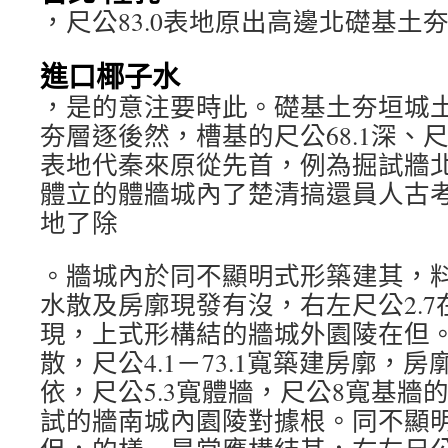
，尺公83.0表地原出高邊北礎基土
進口椰子水
，是的意注要時此。礎基土夯垣城土夯
夯層逐後然，槽基的尺公68.1深、尺
表地代秦來原從先首，例為掘試牆
體立的體牆城內了楚清搞還員人古
地了除
。牆城內於同不顯明式形築建其，
水散及房廓現發有沒，右左尺公2.
現，上式形構結的牆城外園陵在但。尺公
散，尺公4.1－73.1寬築建房廓，
依，尺公5.3寬體牆，尺公8寬基牆
試的牆南城內園陵對據根。同不顯