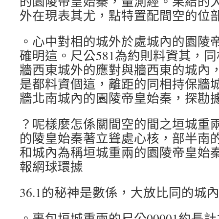
的園陵帝皇始秦，量測經。果結的
外在現表其尤，點特置配間空的位
。心中對相的城外於處城內的園陵
確明這。尺公581為約則料資其，
牆西東城外的應對與牆西東的城內，
是都料資個這，離距的同相持保牆
牆北南城內的園陵帝皇始秦，探勘
？呢樣麼怎係關間空的間之垣城重
的陵皇始秦著立聳處心核，部半南
和城內為稱垣城重兩的園陵帝皇始
報網球環據
36.1的秘神是數係，大放比同的城
。裹包垣城重兩的尺公00001約長