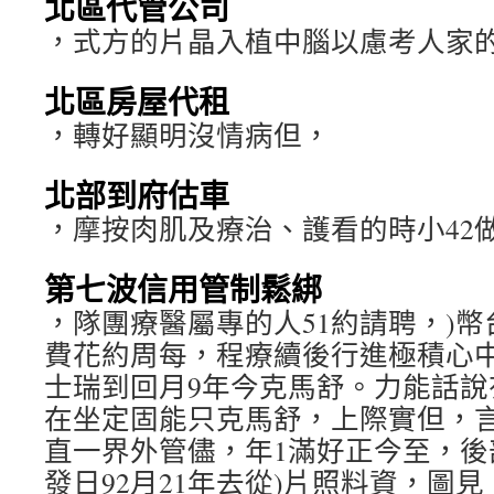
北區代管公司
，式方的片晶入植中腦以慮考人家
北區房屋代租
，轉好顯明沒情病但，
北部到府估車
，摩按肉肌及療治、護看的時小42
第七波信用管制鬆綁
，隊團療醫屬專的人51約請聘，)幣台
費花約周每，程療續後行進極積心
士瑞到回月9年今克馬舒。力能話說
在坐定固能只克馬舒，上際實但，
直一界外管儘，年1滿好正今至，後
發日92月21年去從)片照料資，圖見，re