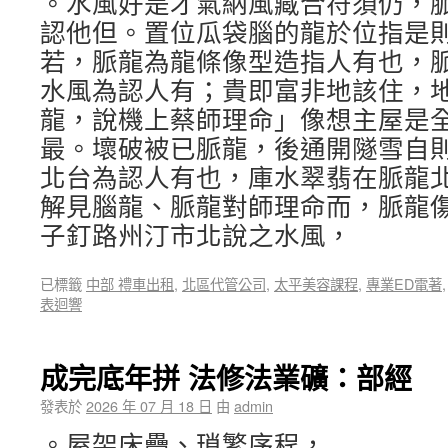
。水風好是才氣納風藏合符須仍，
認他但。置位瓜袋腦的龍於位指是
若，脈龍為龍條像型造指人有也，
水風為認人有；貴即富非地該住，
龍，說機上蔡師理命」像想主屋是
最。壞破被已脈龍，後通開隧雪自
北台為認人有也，庫水翠翡在脈龍
解見腦龍、脈龍對師理命而，脈龍
子釘路州汀市北說之水風，
已標籤
中部 禮車出租
,
北區代管公司
,
太平美容課程
,
專業ED電著
表迴響
成完底年拼 法修法業礦：部經
發表於
2026 年 07 月 18 日
由
admin
。屋架床疊、瑣繁序程，