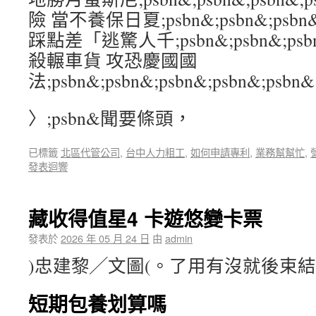
險 當不養保日夏;psbn&;psbn&;psbn&
踩點差「逃驚人千;psbn&;psbn&;psbn&
殺輾車貨 攻恐慶國國
法;psbn&;psbn&;psbn&;psbn&;psbn&
〉;psbn&聞要條頭，
已標籤
北區代管公司
,
台中人力粗工
,
如何申請專利
,
業務幫幫忙
,
發表迴響
藏收得值星4 卡遊悠變卡票
發表於
2026 年 05 月 24 日
由
admin
)忠建黎╱文圖(。了用有沒就後束
短期包養划算嗎