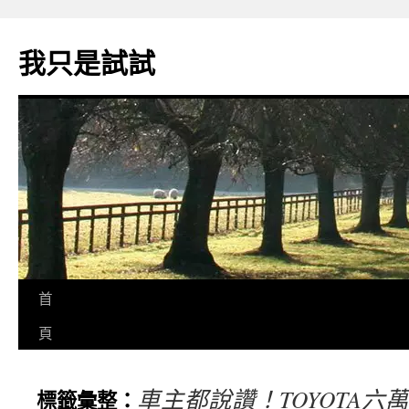
我只是試試
首
頁
車主都說讚！TOYOTA六
標籤彙整：