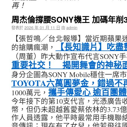
再！
周杰倫撐腰SONY機王 加碼年削3
發表於
2026 年 01 月 11 日
由
admin
【張哲鳴╱台北報導】當近期蘋果迷掀起i
【長知識片】吃盡
的搶購瘋潮，
（周董）昨大動作宣布代言SONY
重要社交！ 揭開舞會的神秘
身分企圖為SONY Mobile穩住一席
TOYOTA六萬圓夢金，錯過不
攜手傳愛心 逾百團
1000萬元，
今年接下的第10支代言，光憑廣告收
幣，但仍未超越舊愛蔡依林的3.73
作人員透露，他平時最常用手機聯
音傳訊；現在有了女兒，他若飛往