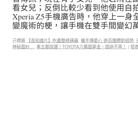
看女兒；反倒比較少看到他使用自
Xperia Z5手機廣告時，他穿上
變魔術的梗，讓手機在雙手間變幻
已標籤
【長知識片】吃盡整條蓮藕
,
攜手傳愛心 逾百團體助弱勢
,
神秘面紗…
,
車主都說讚！TOYOTA六萬圓夢金，錯過不再！
|
發